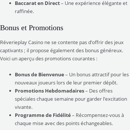
Baccarat en Direct
– Une expérience élégante et
raffinée.
Bonus et Promotions
Réverieplay Casino ne se contente pas d’offrir des jeux
captivants ; il propose également des bonus généreux.
Voici un aperçu des promotions courantes :
Bonus de Bienvenue
– Un bonus attractif pour les
nouveaux joueurs lors de leur premier dépôt.
Promotions Hebdomadaires
– Des offres
spéciales chaque semaine pour garder l’excitation
vivante.
Programme de Fidélité
– Récompensez-vous à
chaque mise avec des points échangeables.