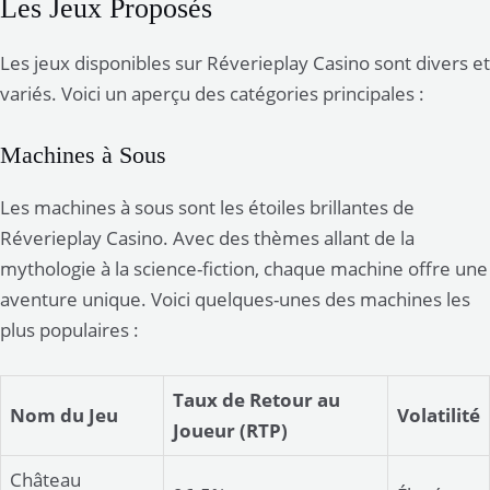
Les Jeux Proposés
Les jeux disponibles sur Réverieplay Casino sont divers et
variés. Voici un aperçu des catégories principales :
Machines à Sous
Les machines à sous sont les étoiles brillantes de
Réverieplay Casino. Avec des thèmes allant de la
mythologie à la science-fiction, chaque machine offre une
aventure unique. Voici quelques-unes des machines les
plus populaires :
Taux de Retour au
Nom du Jeu
Volatilité
Joueur (RTP)
Château