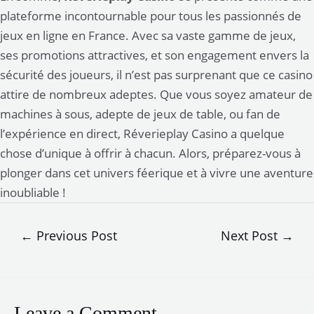
plateforme incontournable pour tous les passionnés de
jeux en ligne en France. Avec sa vaste gamme de jeux,
ses promotions attractives, et son engagement envers la
sécurité des joueurs, il n’est pas surprenant que ce casino
attire de nombreux adeptes. Que vous soyez amateur de
machines à sous, adepte de jeux de table, ou fan de
l’expérience en direct, Réverieplay Casino a quelque
chose d’unique à offrir à chacun. Alors, préparez-vous à
plonger dans cet univers féerique et à vivre une aventure
inoubliable !
Post
←
Previous Post
Next Post
→
navigation
Leave a Comment