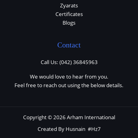
Zyarats
Certificates
Blogs
Contact
Call Us: (042) 36845963
We would love to hear from you.
Feel free to reach out using the below details.
Copyright © 2026 Arham International
Created By Husnain #Hz7