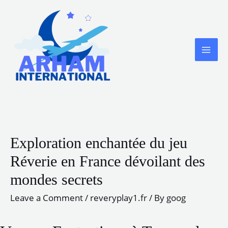
Skip
to
content
MA
ME
Exploration enchantée du jeu
Réverie en France dévoilant des
mondes secrets
Leave a Comment
/
reveryplay1.fr
/ By
goog