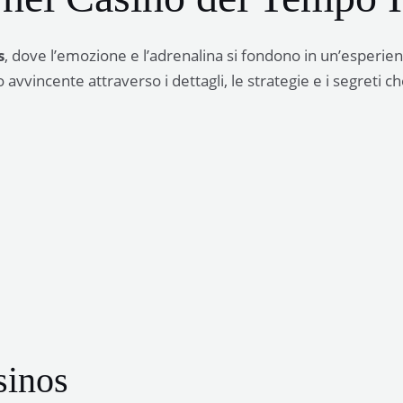
s
, dove l’emozione e l’adrenalina si fondono in un’esperienz
io avvincente attraverso i dettagli, le strategie e i segret
sinos