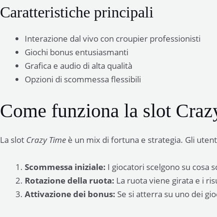
Caratteristiche principali
Interazione dal vivo con croupier professionisti
Giochi bonus entusiasmanti
Grafica e audio di alta qualità
Opzioni di scommessa flessibili
Come funziona la slot Craz
La slot
Crazy Time
è un mix di fortuna e strategia. Gli uten
Scommessa iniziale:
I giocatori scelgono su cosa 
Rotazione della ruota:
La ruota viene girata e i ri
Attivazione dei bonus:
Se si atterra su uno dei gi