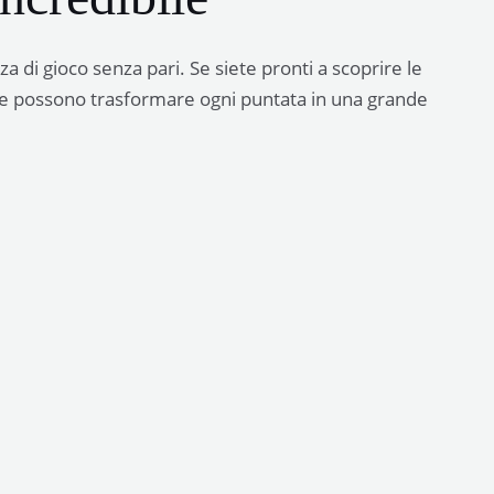
a di gioco senza pari. Se siete pronti a scoprire le
i che possono trasformare ogni puntata in una grande