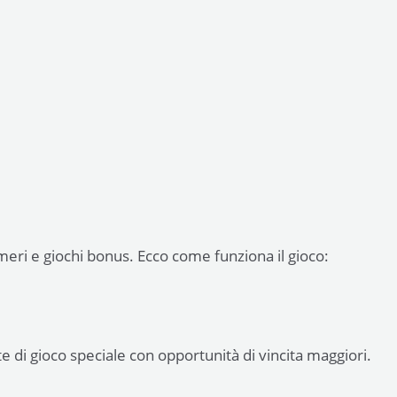
umeri e giochi bonus. Ecco come funziona il gioco:
e di gioco speciale con opportunità di vincita maggiori.