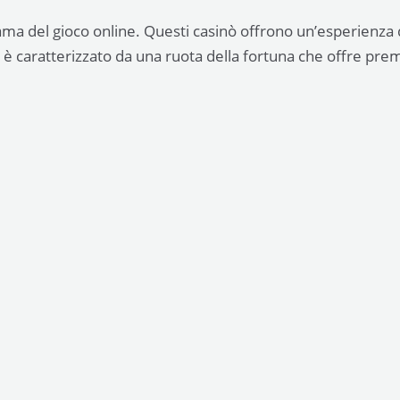
a del gioco online. Questi casinò offrono un’esperienza d
, è caratterizzato da una ruota della fortuna che offre prem