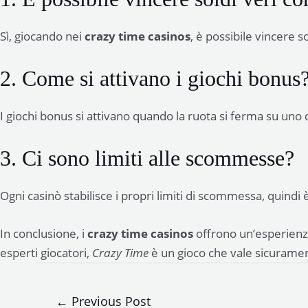
Sì, giocando nei
crazy time casinos
, è possibile vincere 
2. Come si attivano i giochi bonus
I giochi bonus si attivano quando la ruota si ferma su uno d
3. Ci sono limiti alle scommesse?
Ogni casinò stabilisce i propri limiti di scommessa, quindi è
In conclusione, i
crazy time casinos
offrono un’esperienza
esperti giocatori,
Crazy Time
è un gioco che vale sicurame
Post
←
Previous Post