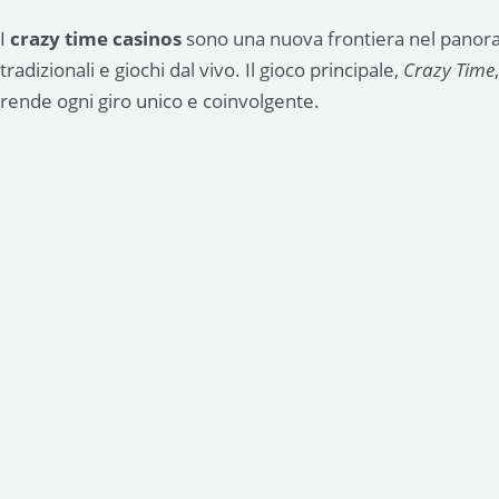
I
crazy time casinos
sono una nuova frontiera nel panoram
tradizionali e giochi dal vivo. Il gioco principale,
Crazy Time
rende ogni giro unico e coinvolgente.