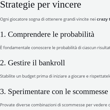
Strategie per vincere
Ogni giocatore sogna di ottenere grandi vincite nei
crazy 
1. Comprendere le probabilità
È fondamentale conoscere le probabilità di ciascun risulta
2. Gestire il bankroll
Stabilite un budget prima di iniziare a giocare e rispettat
3. Sperimentare con le scommesse
Provate diverse combinazioni di scommesse per vedere qua