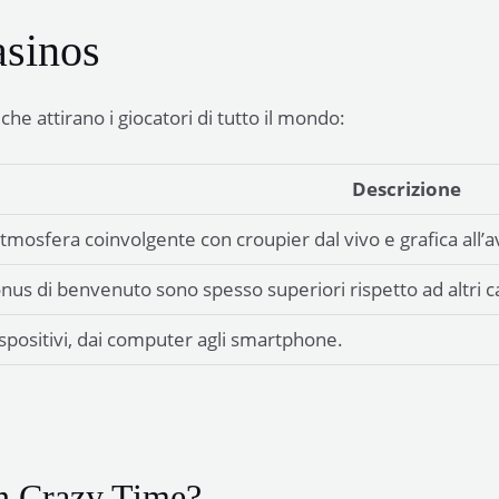
asinos
he attirano i giocatori di tutto il mondo:
Descrizione
atmosfera coinvolgente con croupier dal vivo e grafica all’
nus di benvenuto sono spesso superiori rispetto ad altri c
dispositivi, dai computer agli smartphone.
con Crazy Time?