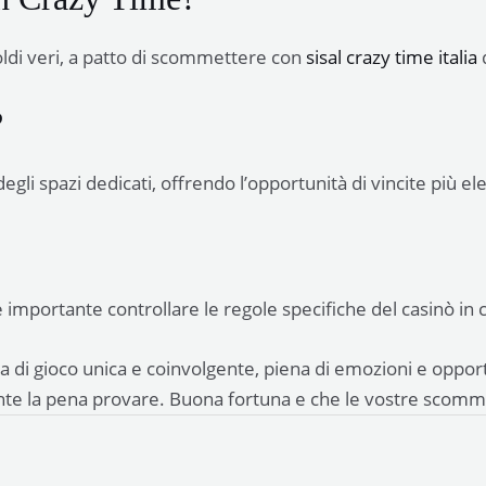
soldi veri, a patto di scommettere con
sisal crazy time italia
?
egli spazi dedicati, offrendo l’opportunità di vincite più el
 importante controllare le regole specifiche del casinò in cu
 di gioco unica e coinvolgente, piena di emozioni e opportu
nte la pena provare. Buona fortuna e che le vostre scom