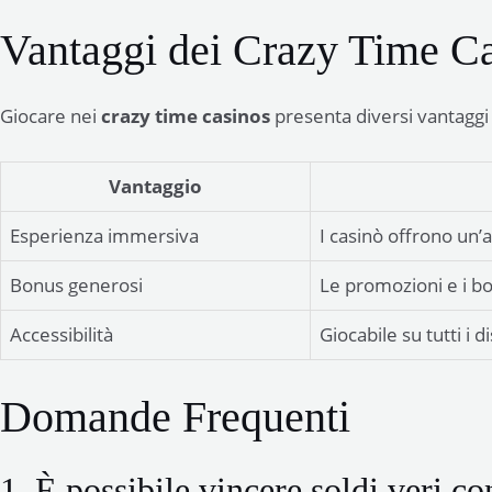
Vantaggi dei Crazy Time C
Giocare nei
crazy time casinos
presenta diversi vantaggi c
Vantaggio
Esperienza immersiva
I casinò offrono un’
Bonus generosi
Le promozioni e i bo
Accessibilità
Giocabile su tutti i 
Domande Frequenti
1. È possibile vincere soldi veri 