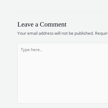
navigation
Leave a Comment
Your email address will not be published.
Requir
Type
here..