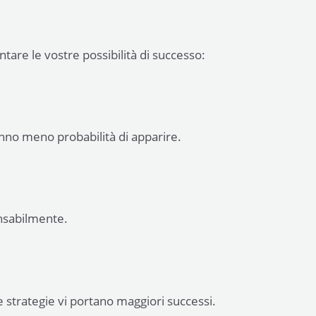
are le vostre possibilità di successo:
anno meno probabilità di apparire.
onsabilmente.
strategie vi portano maggiori successi.