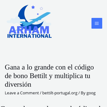
Skip
to
content
MA
ME
Gana a lo grande con el código
de bono Bettilt y multiplica tu
diversión
Leave a Comment
/
bettilt-portugal.org
/ By
goog