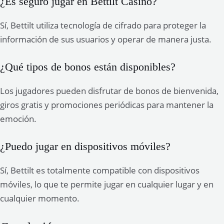
¿Es seguro jugar en Bettilt Casino?
Sí, Bettilt utiliza tecnología de cifrado para proteger la
información de sus usuarios y operar de manera justa.
¿Qué tipos de bonos están disponibles?
Los jugadores pueden disfrutar de bonos de bienvenida,
giros gratis y promociones periódicas para mantener la
emoción.
¿Puedo jugar en dispositivos móviles?
Sí, Bettilt es totalmente compatible con dispositivos
móviles, lo que te permite jugar en cualquier lugar y en
cualquier momento.