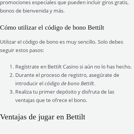
promociones especiales que pueden incluir giros gratis,
bonos de bienvenida y más.
Cómo utilizar el código de bono Bettilt
Utilizar el código de bono es muy sencillo. Solo debes
seguir estos pasos:
Regístrate en Bettilt Casino si aún no lo has hecho.
Durante el proceso de registro, asegúrate de
introducir el
código de bono Bettilt
.
Realiza tu primer depósito y disfruta de las
ventajas que te ofrece el bono.
Ventajas de jugar en Bettilt