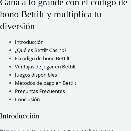
Gana a lo grande con el código de
bono Bettilt y multiplica tu
diversión
Introducción
¿Qué es Bettilt Casino?
El código de bono Bettilt
Ventajas de jugar en Bettilt
Juegos disponibles
Métodos de pago en Bettilt
Preguntas Frecuentes
Conclusión
Introducción
Hoy en día, el mundo de los casinos en línea se ha