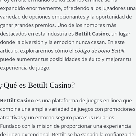
expandido enormemente, ofreciendo a los jugadores una
variedad de opciones emocionantes y la oportunidad de
ganar grandes premios. Uno de los nombres más
destacados en esta industria es
Bettilt Casino
, un lugar
donde la diversión y la emoción nunca cesan. En este
artículo, exploraremos cómo el
código de bono Bettilt
puede aumentar tus posibilidades de éxito y mejorar tu
experiencia de juego.
¿Qué es Bettilt Casino?
Bettilt Casino
es una plataforma de juegos en línea que
combina una amplia variedad de juegos con promociones
atractivas y un entorno seguro para sus usuarios.
Fundado con la misión de proporcionar una experiencia
de juego excepcional, Bettilt se ha ganado la confianza de