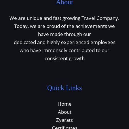
About
We are unique and fast growing Travel Company.
Today, we are proud of the achievements we
have made through our
dedicated and highly experienced employees
who have immensely contributed to our
consistent growth
Quick Links
Home
About
Zyarats
Certificates