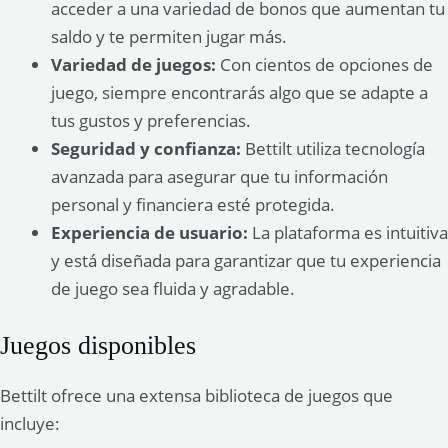
acceder a una variedad de bonos que aumentan tu
saldo y te permiten jugar más.
Variedad de juegos:
Con cientos de opciones de
juego, siempre encontrarás algo que se adapte a
tus gustos y preferencias.
Seguridad y confianza:
Bettilt utiliza tecnología
avanzada para asegurar que tu información
personal y financiera esté protegida.
Experiencia de usuario:
La plataforma es intuitiva
y está diseñada para garantizar que tu experiencia
de juego sea fluida y agradable.
Juegos disponibles
Bettilt ofrece una extensa biblioteca de juegos que
incluye: