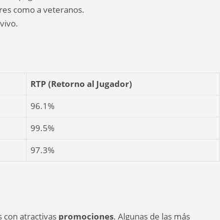
ores como a veteranos.
vivo.
RTP (Retorno al Jugador)
96.1%
99.5%
97.3%
 con atractivas
promociones
. Algunas de las más