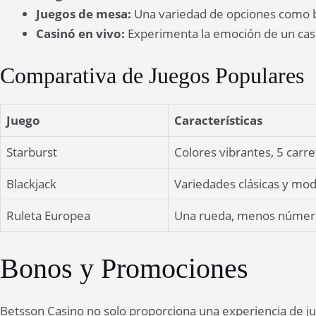
Juegos de mesa:
Una variedad de opciones como bl
Casinó en vivo:
Experimenta la emoción de un casi
Comparativa de Juegos Populares
Juego
Características
Starburst
Colores vibrantes, 5 carre
Blackjack
Variedades clásicas y mod
Ruleta Europea
Una rueda, menos númer
Bonos y Promociones
Betsson Casino no solo proporciona una experiencia de ju