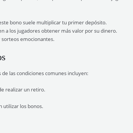
este bono suele multiplicar tu primer depósito.
n a los jugadores obtener más valor por su dinero.
 y sorteos emocionantes.
os
s de las condiciones comunes incluyen:
 realizar un retiro.
utilizar los bonos.