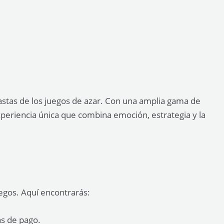
astas de los juegos de azar. Con una amplia gama de
eriencia única que combina emoción, estrategia y la
egos. Aquí encontrarás:
as de pago.