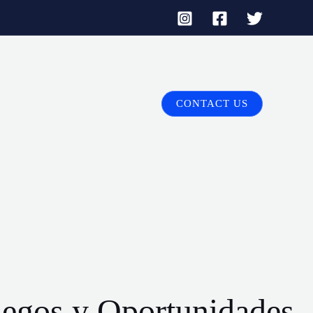
CONTACT US
uegos y Oportunidades