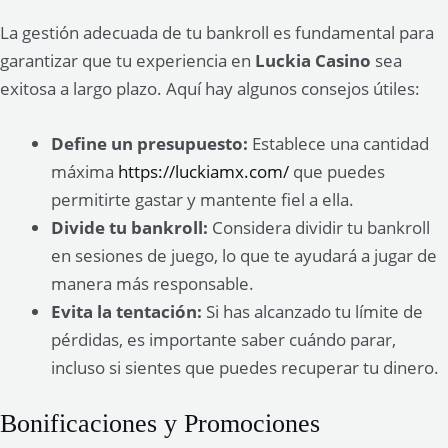
La gestión adecuada de tu bankroll es fundamental para
garantizar que tu experiencia en
Luckia Casino
sea
exitosa a largo plazo. Aquí hay algunos consejos útiles:
Define un presupuesto:
Establece una cantidad
máxima
https://luckiamx.com/
que puedes
permitirte gastar y mantente fiel a ella.
Divide tu bankroll:
Considera dividir tu bankroll
en sesiones de juego, lo que te ayudará a jugar de
manera más responsable.
Evita la tentación:
Si has alcanzado tu límite de
pérdidas, es importante saber cuándo parar,
incluso si sientes que puedes recuperar tu dinero.
Bonificaciones y Promociones