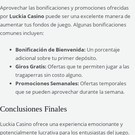
Aprovechar las bonificaciones y promociones ofrecidas
por
Luckia Casino
puede ser una excelente manera de
aumentar tus fondos de juego. Algunas bonificaciones
comunes incluyen:
Bonificación de Bienvenida:
Un porcentaje
adicional sobre tu primer depósito.
Giros Gratis:
Ofertas que te permiten jugar a las
tragaperras sin costo alguno.
Promociones Semanales:
Ofertas temporales
que se pueden aprovechar durante la semana.
Conclusiones Finales
Luckia Casino ofrece una experiencia emocionante y
potencialmente lucrativa para los entusiastas del juego.