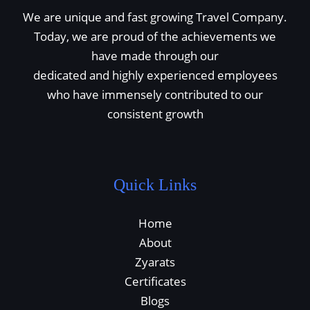
We are unique and fast growing Travel Company.
Today, we are proud of the achievements we
have made through our
dedicated and highly experienced employees
who have immensely contributed to our
consistent growth
Quick Links
Home
About
Zyarats
Certificates
Blogs