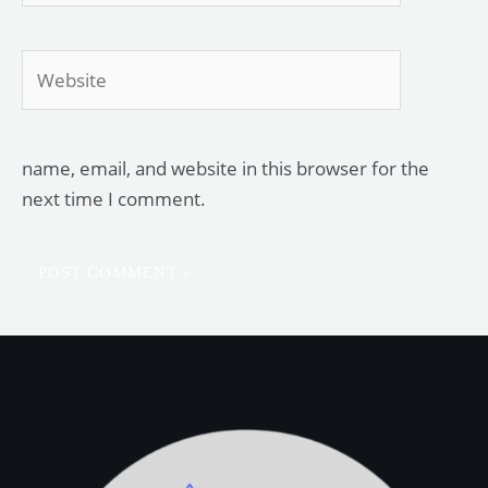
Website
name, email, and website in this browser for the
next time I comment.