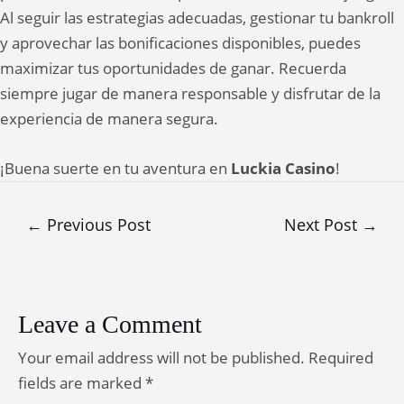
Al seguir las estrategias adecuadas, gestionar tu bankroll
y aprovechar las bonificaciones disponibles, puedes
maximizar tus oportunidades de ganar. Recuerda
siempre jugar de manera responsable y disfrutar de la
experiencia de manera segura.
¡Buena suerte en tu aventura en
Luckia Casino
!
Post
←
Previous Post
Next Post
→
navigation
Leave a Comment
Your email address will not be published.
Required
fields are marked
*