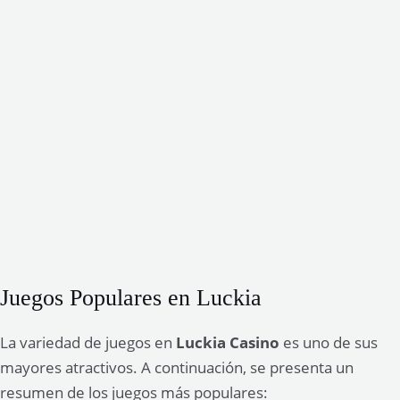
Juegos Populares en Luckia
La variedad de juegos en
Luckia Casino
es uno de sus
mayores atractivos. A continuación, se presenta un
resumen de los juegos más populares: