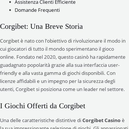
Assistenza Clienti Efficiente
Domande Frequenti
Corgibet: Una Breve Storia
Corgibet è nato con l’obiettivo di rivoluzionare il modo in
cui giocatori di tutto il mondo sperimentano il gioco
online. Fondato nel 2020, questo casinò ha rapidamente
guadagnato popolarità grazie alla sua interfaccia user-
friendly e alla vasta gamma di giochi disponibili. Con
licenze affidabili e un impegno per la sicurezza degli
utenti, Corgibet si posiziona come un leader nel settore.
I Giochi Offerti da Corgibet
Una delle caratteristiche distintive di
Corgibet Casino
è
la sua impressionante selezione di giochi. Gli appassionati