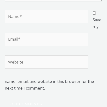
Name*
Save
my
Email*
Website
name, email, and website in this browser for the
next time I comment.