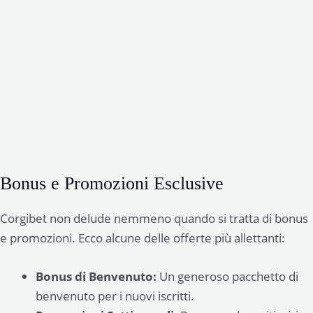
Bonus e Promozioni Esclusive
Corgibet non delude nemmeno quando si tratta di bonus
e promozioni. Ecco alcune delle offerte più allettanti:
Bonus di Benvenuto:
Un generoso pacchetto di
benvenuto per i nuovi iscritti.