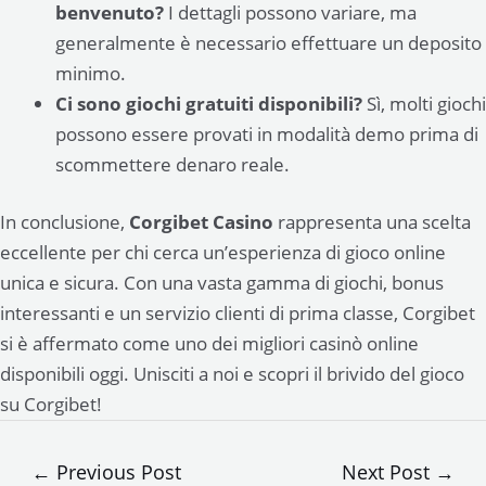
benvenuto?
I dettagli possono variare, ma
generalmente è necessario effettuare un deposito
minimo.
Ci sono giochi gratuiti disponibili?
Sì, molti giochi
possono essere provati in modalità demo prima di
scommettere denaro reale.
In conclusione,
Corgibet Casino
rappresenta una scelta
eccellente per chi cerca un’esperienza di gioco online
unica e sicura. Con una vasta gamma di giochi, bonus
interessanti e un servizio clienti di prima classe, Corgibet
si è affermato come uno dei migliori casinò online
disponibili oggi. Unisciti a noi e scopri il brivido del gioco
su Corgibet!
Post
←
Previous Post
Next Post
→