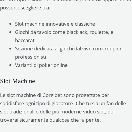
possono scegliere tra:
Slot machine innovative e classiche
Giochi da tavolo come blackjack, roulette, e
baccarat
Sezione dedicata ai giochi dal vivo con croupier
professionisti
Varianti di poker online
Slot Machine
Le slot machine di Corgibet sono progettate per
soddisfare ogni tipo di giocatore. Che tu sia un fan delle
slot tradizionali o delle più moderne video slot, qui
troverai sicuramente qualcosa che fa per te.