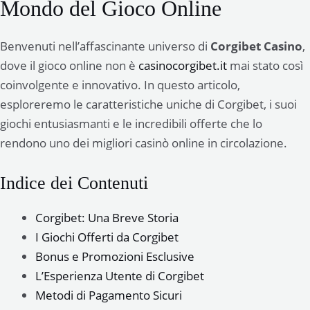
Mondo del Gioco Online
Benvenuti nell’affascinante universo di
Corgibet Casino
,
dove il gioco online non è
casinocorgibet.it
mai stato così
coinvolgente e innovativo. In questo articolo,
esploreremo le caratteristiche uniche di Corgibet, i suoi
giochi entusiasmanti e le incredibili offerte che lo
rendono uno dei migliori casinò online in circolazione.
Indice dei Contenuti
Corgibet: Una Breve Storia
I Giochi Offerti da Corgibet
Bonus e Promozioni Esclusive
L’Esperienza Utente di Corgibet
Metodi di Pagamento Sicuri