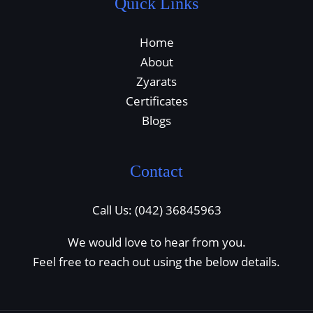
Quick Links
Home
About
Zyarats
Certificates
Blogs
Contact
Call Us: (042) 36845963
We would love to hear from you.
Feel free to reach out using the below details.