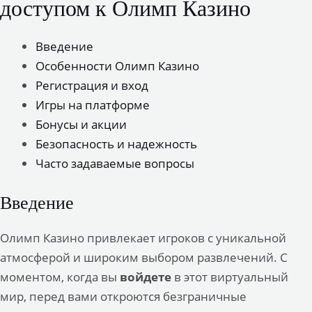
доступом к Олимп Казино
Введение
Особенности Олимп Казино
Регистрация и вход
Игры на платформе
Бонусы и акции
Безопасность и надежность
Часто задаваемые вопросы
Введение
Олимп Казино привлекает игроков с уникальной
атмосферой и широким выбором развлечений. С
моментом, когда вы
войдете
в этот виртуальный
мир, перед вами откроются безграничные