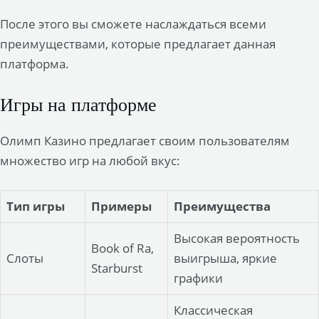
После этого вы сможете наслаждаться всеми
преимуществами, которые предлагает данная
платформа.
Игры на платформе
Олимп Казино предлагает своим пользователям
множество игр на любой вкус:
Тип игры
Примеры
Преимущества
Высокая вероятность
Book of Ra,
Слоты
выигрыша, яркие
Starburst
графики
Классическая