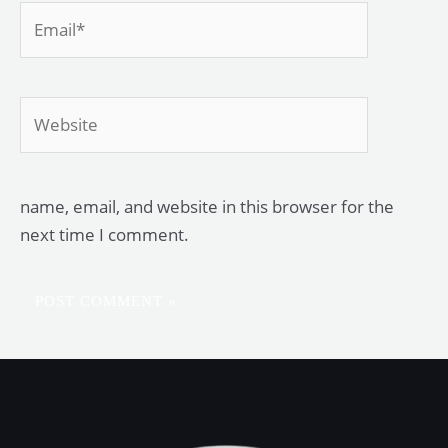
Email*
Website
name, email, and website in this browser for the
next time I comment.