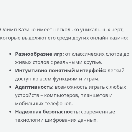
Олимп Казино имеет несколько уникальных черт,
которые выделяют его среди других онлайн казино:
Разнообразие игр:
от классических слотов до
живых столов с реальными крупье.
Интуитивно понятный интерфейс:
легкий
доступ ко всем функциям и играм.
Адаптивность:
возможность играть с любых
устройств – компьютеров, планшетов и
мобильных телефонов.
Надежная безопасность:
современные
технологии шифрования данных.