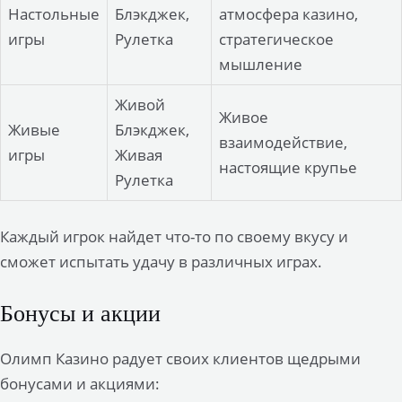
Настольные
Блэкджек,
атмосфера казино,
игры
Рулетка
стратегическое
мышление
Живой
Живое
Живые
Блэкджек,
взаимодействие,
игры
Живая
настоящие крупье
Рулетка
Каждый игрок найдет что-то по своему вкусу и
сможет испытать удачу в различных играх.
Бонусы и акции
Олимп Казино радует своих клиентов щедрыми
бонусами и акциями: