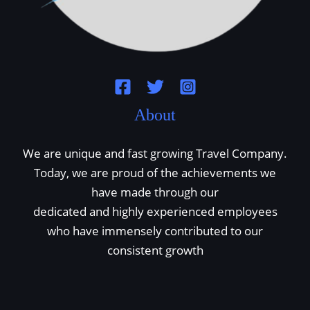
About
We are unique and fast growing Travel Company.
Today, we are proud of the achievements we
have made through our
dedicated and highly experienced employees
who have immensely contributed to our
consistent growth