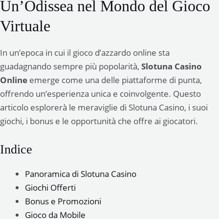
Un’Odissea nel Mondo del Gioco
Virtuale
In un’epoca in cui il gioco d’azzardo online sta
guadagnando sempre più popolarità,
Slotuna Casino
Online
emerge come una delle piattaforme di punta,
offrendo un’esperienza unica e coinvolgente. Questo
articolo esplorerà le meraviglie di Slotuna Casino, i suoi
giochi, i bonus e le opportunità che offre ai giocatori.
Indice
Panoramica di Slotuna Casino
Giochi Offerti
Bonus e Promozioni
Gioco da Mobile