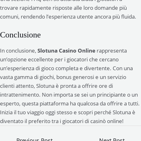
trovare rapidamente risposte alle loro domande più
comuni, rendendo l’esperienza utente ancora più fluida.
Conclusione
In conclusione,
Slotuna Casino Online
rappresenta
un’opzione eccellente per i giocatori che cercano
un’esperienza di gioco completa e divertente. Con una
vasta gamma di giochi, bonus generosi e un servizio
clienti attento, Slotuna è pronta a offrire ore di
intrattenimento. Non importa se sei un principiante o un
esperto, questa piattaforma ha qualcosa da offrire a tutti.
Inizia il tuo viaggio oggi stesso e scopri perché Slotuna è
diventato il preferito tra i giocatori di casinò online!
Post
←
Previous Post
Next Post
→