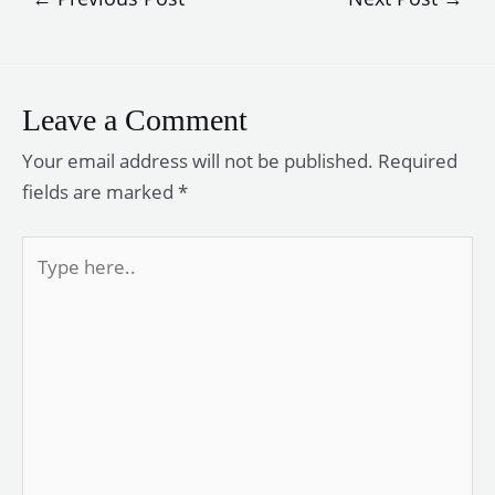
navigation
Leave a Comment
Your email address will not be published.
Required
fields are marked
*
Type
here..