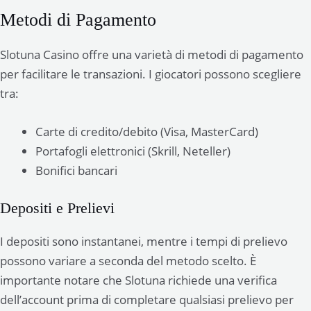
Metodi di Pagamento
Slotuna Casino offre una varietà di metodi di pagamento
per facilitare le transazioni. I giocatori possono scegliere
tra:
Carte di credito/debito (Visa, MasterCard)
Portafogli elettronici (Skrill, Neteller)
Bonifici bancari
Depositi e Prelievi
I depositi sono instantanei, mentre i tempi di prelievo
possono variare a seconda del metodo scelto. È
importante notare che Slotuna richiede una verifica
dell’account prima di completare qualsiasi prelievo per