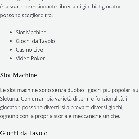
è la sua impressionante libreria di giochi. I giocatori
possono scegliere tra:
Slot Machine
Giochi da Tavolo
Casinò Live
Video Poker
Slot Machine
Le slot machine sono senza dubbio i giochi più popolari su
Slotuna. Con un’ampia varietà di temi e funzionalità, i
giocatori possono divertirsi a provare diversi giochi,
ognuno con la propria storia e meccaniche uniche.
Giochi da Tavolo