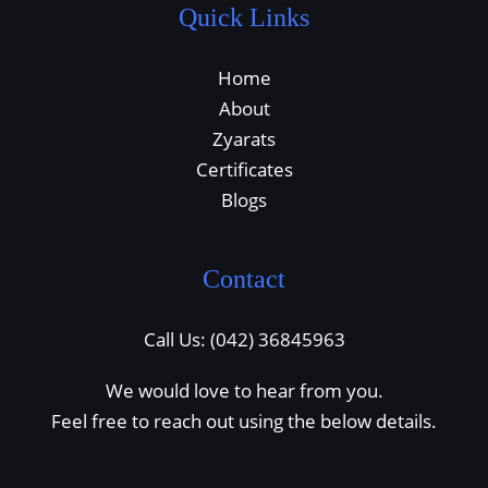
Quick Links
Home
About
Zyarats
Certificates
Blogs
Contact
Call Us: (042) 36845963
We would love to hear from you.
Feel free to reach out using the below details.