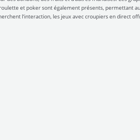
, roulette et poker sont également présents, permettant au
erchent l’interaction, les jeux avec croupiers en direct o