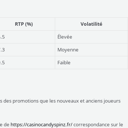
RTP (%)
Volatilité
.5
Élevée
.3
Moyenne
.5
Faible
s des promotions que les nouveaux et anciens joueurs
me de
https://casinocandyspinz.fr/
correspondance sur le