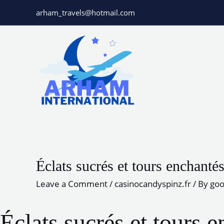
Skip
arham_travels@hotmail.com
to
content
Éclats sucrés et tours enchanté
Leave a Comment
/
casinocandyspinz.fr
/ By
go
Éclats sucrés et tours 