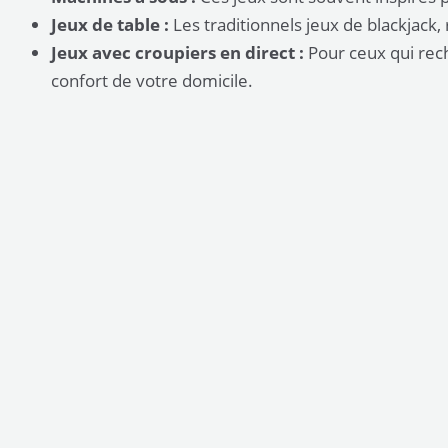
Jeux de table :
Les traditionnels jeux de blackjack
Jeux avec croupiers en direct :
Pour ceux qui rech
confort de votre domicile.