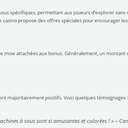
sous spécifiques, permettant aux joueurs d’explorer sans 
 casino propose des offres spéciales pour encourager les 
de mise attachées aux bonus. Généralement, un montant do
nt majoritairement positifs. Voici quelques témoignages 
machines à sous sont si amusantes et colorées ! » – Cam