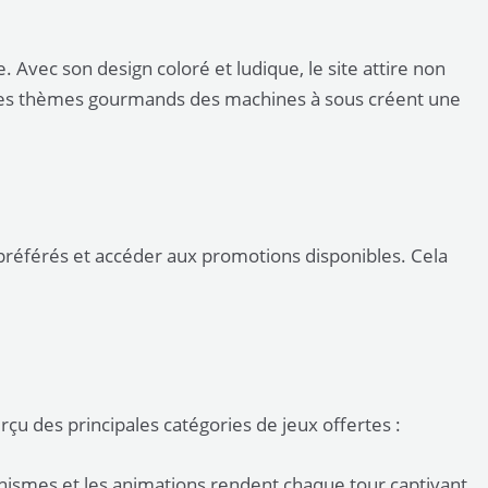
 Avec son design coloré et ludique, le site attire non
t les thèmes gourmands des machines à sous créent une
x préférés et accéder aux promotions disponibles. Cela
u des principales catégories de jeux offertes :
phismes et les animations rendent chaque tour captivant.