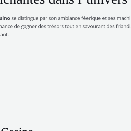
sino
se distingue par son ambiance féerique et ses mach
ance de gagner des trésors tout en savourant des friandise
yant.