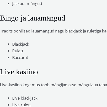
Jackpot mängud
Bingo ja lauamängud
Traditsioonilised lauamängud nagu blackjack ja ruletiga 
Blackjack
Rulett
Baccarat
Live kasiino
Live-kasiino kogemus toob mängijad otse mängulaua taha, 
Live blackjack
Live rulett