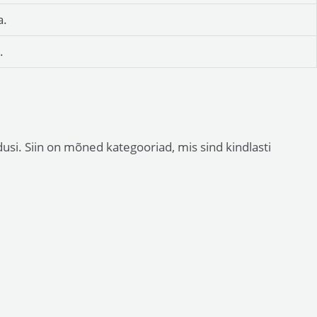
a.
.
usi. Siin on mõned kategooriad, mis sind kindlasti