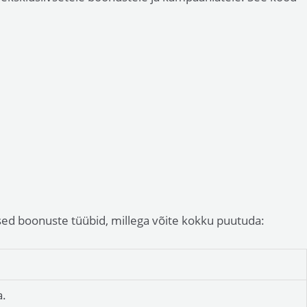
ed boonuste tüübid, millega võite kokku puutuda:
a.