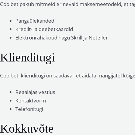
Coolbet pakub mitmeid erinevaid maksemeetodeid, et 
Pangaülekanded
Krediit- ja deebetkaardid
Elektronrahakotid nagu Skrill ja Neteller
Klienditugi
Coolbeti klienditugi on saadaval, et aidata mängijatel kõi
Reaalajas vestlus
Kontaktvorm
Telefonitugi
Kokkuvõte