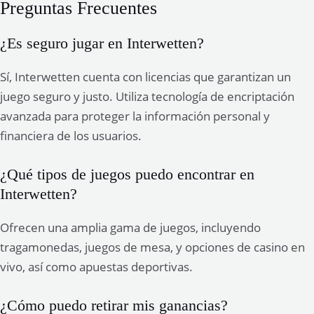
Preguntas Frecuentes
¿Es seguro jugar en Interwetten?
Sí, Interwetten cuenta con licencias que garantizan un
juego seguro y justo. Utiliza tecnología de encriptación
avanzada para proteger la información personal y
financiera de los usuarios.
¿Qué tipos de juegos puedo encontrar en
Interwetten?
Ofrecen una amplia gama de juegos, incluyendo
tragamonedas, juegos de mesa, y opciones de casino en
vivo, así como apuestas deportivas.
¿Cómo puedo retirar mis ganancias?