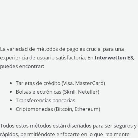
La variedad de métodos de pago es crucial para una
experiencia de usuario satisfactoria. En
Interwetten ES
,
puedes encontrar:
Tarjetas de crédito (Visa, MasterCard)
Bolsas electrónicas (Skrill, Neteller)
Transferencias bancarias
Criptomonedas (Bitcoin, Ethereum)
Todos estos métodos están diseñados para ser seguros y
rápidos, permitiéndote enfocarte en lo que realmente