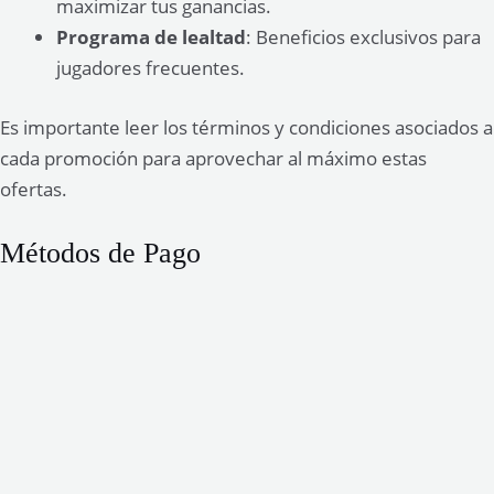
maximizar tus ganancias.
Programa de lealtad
: Beneficios exclusivos para
jugadores frecuentes.
Es importante leer los términos y condiciones asociados a
cada promoción para aprovechar al máximo estas
ofertas.
Métodos de Pago