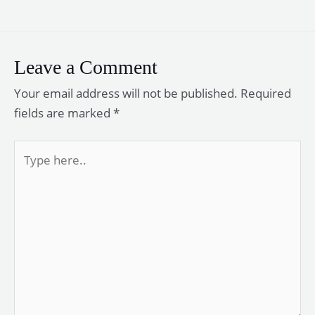
navigation
Leave a Comment
Your email address will not be published.
Required
fields are marked
*
Type
here..