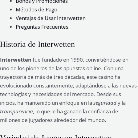
Bonos y Promociones
Métodos de Pago
Ventajas de Usar Interwetten
Preguntas Frecuentes
Historia de Interwetten
Interwetten
fue fundado en 1990, convirtiéndose en
uno de los pioneros de las apuestas online. Con una
trayectoria de más de tres décadas, este casino ha
evolucionado constantemente, adaptándose a las nuevas
tecnologías y necesidades del mercado. Desde sus
inicios, ha mantenido un enfoque en la
seguridad
y la
transparencia
, lo que le ha ganado la confianza de
millones de jugadores alrededor del mundo.
Variedad de Juegos en Interwetten