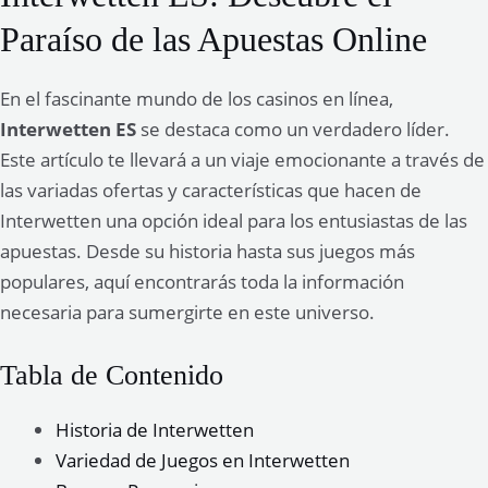
Paraíso de las Apuestas Online
En el fascinante mundo de los casinos en línea,
Interwetten ES
se destaca como un verdadero líder.
Este artículo te llevará a un viaje emocionante a través de
las variadas ofertas y características que hacen de
Interwetten una opción ideal para los entusiastas de las
apuestas. Desde su historia hasta sus juegos más
populares, aquí encontrarás toda la información
necesaria para sumergirte en este universo.
Tabla de Contenido
Historia de Interwetten
Variedad de Juegos en Interwetten