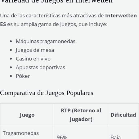
Una de las características más atractivas de
Interwetten
ES
es su amplia gama de juegos, que incluye:
Máquinas tragamonedas
Juegos de mesa
Casino en vivo
Apuestas deportivas
Póker
Comparativa de Juegos Populares
RTP (Retorno al
Juego
Dificultad
Jugador)
Tragamonedas
96%
Baja