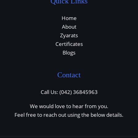
Quick Links
Home
About
Zyarats
Certificates
Blogs
Contact
Call Us: (042) 36845963
We would love to hear from you.
Feel free to reach out using the below details.