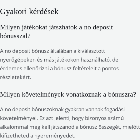
Gyakori kérdések
Milyen játékokat játszhatok a no deposit
bónusszal?
A no deposit bónusz általában a kiválasztott
nyerőgépeken és más játékokon használható, de
érdemes ellenőrizni a bónusz feltételeit a pontos
részletekért.
Milyen követelmények vonatkoznak a bónuszra?
A no deposit bónuszoknak gyakran vannak fogadási
követelményei. Ez azt jelenti, hogy bizonyos számú
alkalommal meg kell játszanod a bónusz összegét, mielőtt
kifizetheted a nyereményedet.