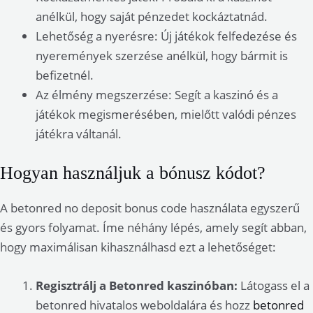
anélkül, hogy saját pénzedet kockáztatnád.
Lehetőség a nyerésre: Új játékok felfedezése és
nyeremények szerzése anélkül, hogy bármit is
befizetnél.
Az élmény megszerzése: Segít a kaszinó és a
játékok megismerésében, mielőtt valódi pénzes
játékra váltanál.
Hogyan használjuk a bónusz kódot?
A betonred no deposit bonus code használata egyszerű
és gyors folyamat. Íme néhány lépés, amely segít abban,
hogy maximálisan kihasználhasd ezt a lehetőséget:
Regisztrálj a Betonred kaszinóban:
Látogass el a
betonred hivatalos weboldalára és hozz
betonred