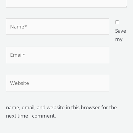
Name*
Save
my
Email*
Website
name, email, and website in this browser for the
next time I comment.