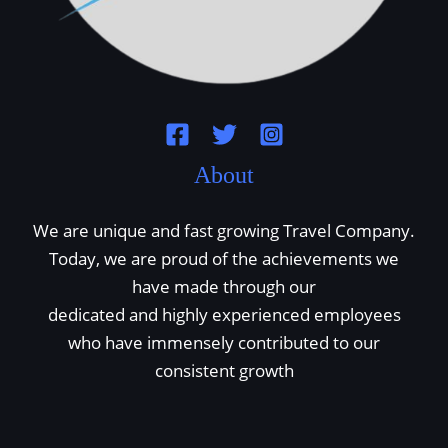
About
We are unique and fast growing Travel Company.
Today, we are proud of the achievements we
have made through our
dedicated and highly experienced employees
who have immensely contributed to our
consistent growth