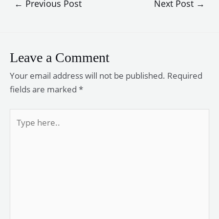
←
Previous Post
Next Post
→
navigation
Leave a Comment
Your email address will not be published.
Required
fields are marked
*
Type
here..