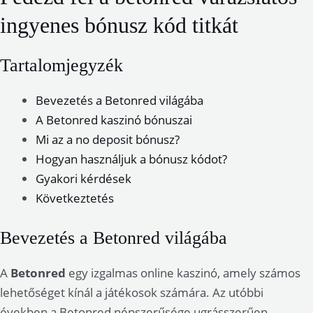
ingyenes bónusz kód titkát
Tartalomjegyzék
Bevezetés a Betonred világába
A Betonred kaszinó bónuszai
Mi az a no deposit bónusz?
Hogyan használjuk a bónusz kódot?
Gyakori kérdések
Következtetés
Bevezetés a Betonred világába
A
Betonred
egy izgalmas online kaszinó, amely számos
lehetőséget kínál a játékosok számára. Az utóbbi
években a Betonred népszerűsége ugrásszerűen