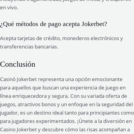
en vivo.
¿Qué métodos de pago acepta Jokerbet?
Acepta tarjetas de crédito, monederos electrónicos y
transferencias bancarias.
Conclusión
Casinó Jokerbet representa una opción emocionante
para aquellos que buscan una experiencia de juego en
línea enriquecedora y segura. Con su variada oferta de
juegos, atractivos bonos y un enfoque en la seguridad del
jugador, es un destino ideal tanto para principiantes como
para jugadores experimentados. ¡Únete a la diversión en
Casino Jokerbet y descubre cómo las risas acompañan a