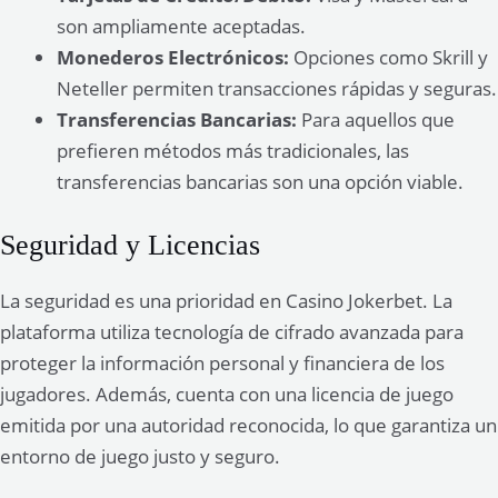
son ampliamente aceptadas.
Monederos Electrónicos:
Opciones como Skrill y
Neteller permiten transacciones rápidas y seguras.
Transferencias Bancarias:
Para aquellos que
prefieren métodos más tradicionales, las
transferencias bancarias son una opción viable.
Seguridad y Licencias
La seguridad es una prioridad en Casino Jokerbet. La
plataforma utiliza tecnología de cifrado avanzada para
proteger la información personal y financiera de los
jugadores. Además, cuenta con una licencia de juego
emitida por una autoridad reconocida, lo que garantiza un
entorno de juego justo y seguro.