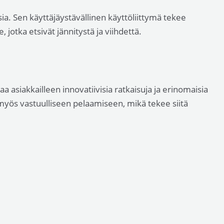
ia. Sen käyttäjäystävällinen käyttöliittymä tekee
, jotka etsivät jännitystä ja viihdettä.
 asiakkailleen innovatiivisia ratkaisuja ja erinomaisia
myös vastuulliseen pelaamiseen, mikä tekee siitä