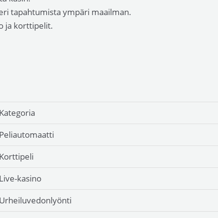
 eri tapahtumista ympäri maailman.
ja korttipelit.
Kategoria
Peliautomaatti
Korttipeli
Live-kasino
Urheiluvedonlyönti