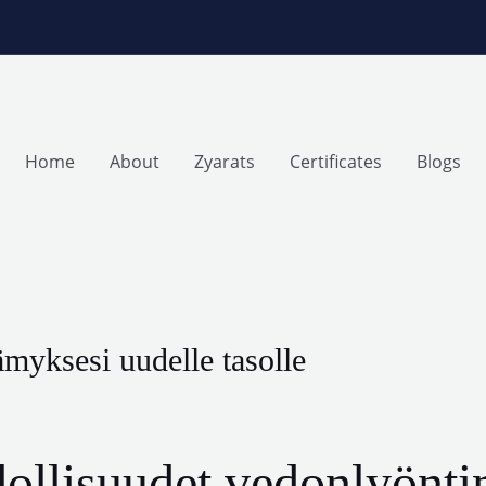
Home
About
Zyarats
Certificates
Blogs
ämyksesi uudelle tasolle
dollisuudet vedonlyönt