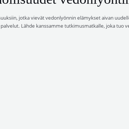
suuksiin, jotka vievät vedonlyönnin elämykset aivan uudell
 palvelut. Lähde kanssamme tutkimusmatkalle, joka tuo ve