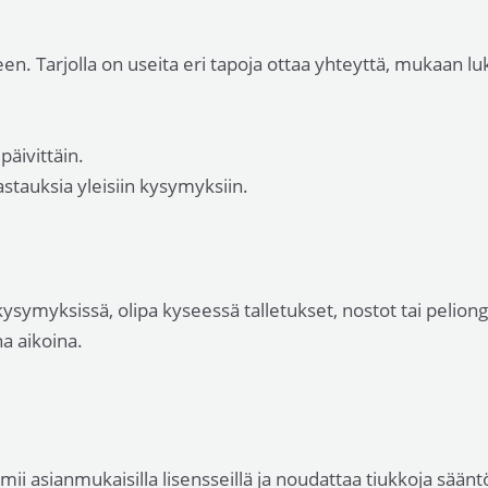
een. Tarjolla on useita eri tapoja ottaa yhteyttä, mukaan lu
päivittäin.
stauksia yleisiin kysymyksiin.
kysymyksissä, olipa kyseessä talletukset, nostot tai pelio
a aikoina.
imii asianmukaisilla lisensseillä ja noudattaa tiukkoja säänt