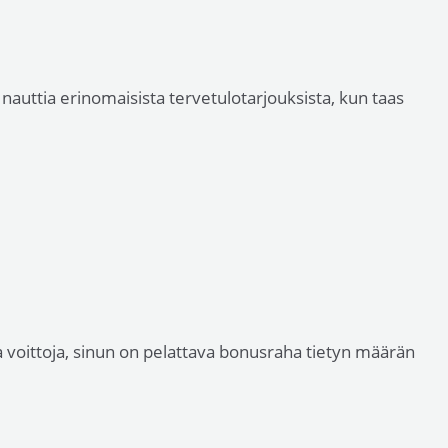
 nauttia erinomaisista tervetulotarjouksista, kun taas
a voittoja, sinun on pelattava bonusraha tietyn määrän