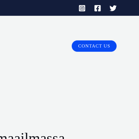
CONTACT US
imaailmassa