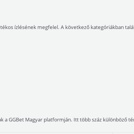
tékos ízlésének megfelel. A következő kategóriákban talál
 a GGBet Magyar platformján. Itt több száz különböző té