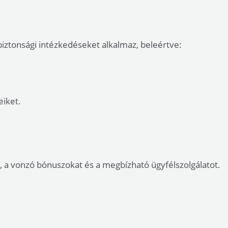
iztonsági intézkedéseket alkalmaz, beleértve:
eiket.
t, a vonzó bónuszokat és a megbízható ügyfélszolgálatot.