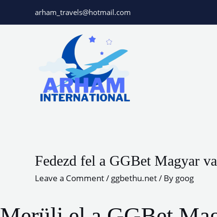
Skip
arham_travels@hotmail.com
to
content
Fedezd fel a GGBet Magyar var
Leave a Comment
/
ggbethu.net
/ By
goog
Merülj el a GGBet Mag