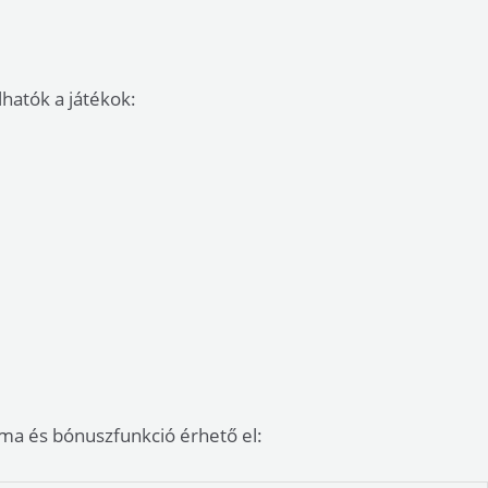
hatók a játékok:
ma és bónuszfunkció érhető el: