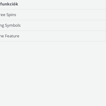
 funkciók
ree Spins
ng Symbols
he Feature