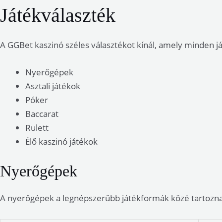
Játékválaszték
A GGBet kaszinó széles választékot kínál, amely minden já
Nyerőgépek
Asztali játékok
Póker
Baccarat
Rulett
Élő kaszinó játékok
Nyerőgépek
A nyerőgépek a legnépszerűbb játékformák közé tartoznak