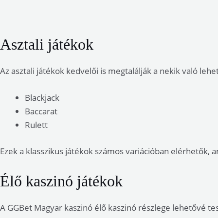
Asztali játékok
Az asztali játékok kedvelői is megtalálják a nekik való leh
Blackjack
Baccarat
Rulett
Ezek a klasszikus játékok számos variációban elérhetők, a
Élő kaszinó játékok
A GGBet Magyar kaszinó élő kaszinó részlege lehetővé tesz