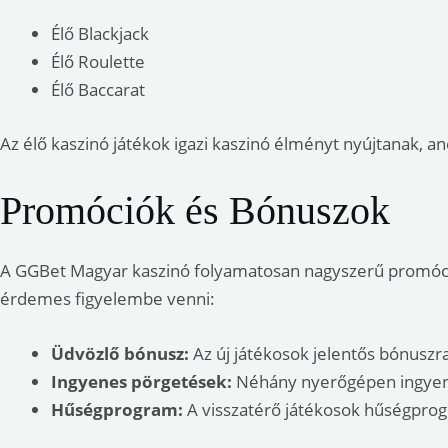
Élő Blackjack
Élő Roulette
Élő Baccarat
Az élő kaszinó játékok igazi kaszinó élményt nyújtanak, a
Promóciók és Bónuszok
A GGBet Magyar kaszinó folyamatosan nagyszerű promóciók
érdemes figyelembe venni:
Üdvözlő bónusz:
Az új játékosok jelentős bónuszr
Ingyenes pörgetések:
Néhány nyerőgépen ingyenes
Hűségprogram:
A visszatérő játékosok hűségprog