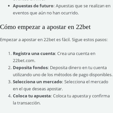
Apuestas de futuro
: Apuestas que se realizan en
eventos que aún no han ocurrido.
Cómo empezar a apostar en 22bet
Empezar a apostar en 22bet es fácil. Sigue estos pasos:
Registra una cuenta
: Crea una cuenta en
22bet.com.
Deposita fondos
: Deposita dinero en tu cuenta
utilizando uno de los métodos de pago disponibles.
Selecciona un mercado
: Selecciona el mercado
en el que deseas apostar.
Coloca tu apuesta
: Coloca tu apuesta y confirma
la transacción.