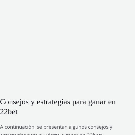
Consejos y estrategias para ganar en
22bet
A continuación, se presentan algunos consejos y