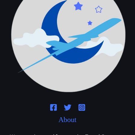
About