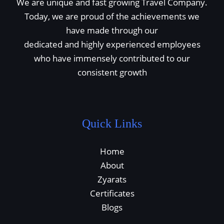
We are unique and fast growing Travel Company.
Today, we are proud of the achievements we
have made through our
dedicated and highly experienced employees
who have immensely contributed to our
consistent growth
Quick Links
Home
About
Zyarats
Certificates
Blogs