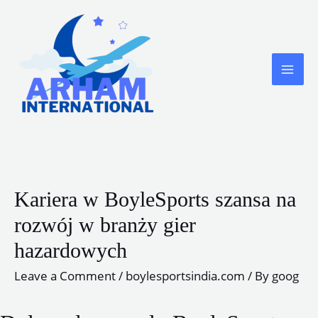
Skip
to
content
MA
ME
Kariera w BoyleSports szansa na
rozwój w branży gier
hazardowych
Leave a Comment
/
boylesportsindia.com
/ By
goog