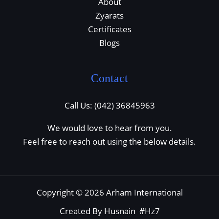
About
Zyarats
Certificates
Blogs
Contact
Call Us: (042) 36845963
We would love to hear from you.
Feel free to reach out using the below details.
Copyright © 2026 Arham International
Created By Husnain #Hz7