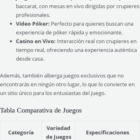
baccarat, con mesas en vivo dirigidas por crupieres
profesionales.
Video Póker:
Perfecto para quienes buscan una
experiencia de póker rápida y emocionante.
Casino en Vivo:
Interacción real con crupieres en
tiempo real, ofreciendo una experiencia auténtica
desde casa.
Además, también alberga juegos exclusivos que no
encontrarás en ningún otro lugar, lo que lo convierte en
un sitio único para los entusiastas del juego.
Tabla Comparativa de Juegos
Variedad
Categoría
Especificaciones
de Juegos