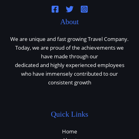
About
We are unique and fast growing Travel Company.
Today, we are proud of the achievements we
have made through our
dedicated and highly experienced employees
who have immensely contributed to our
consistent growth
Quick Links
Home