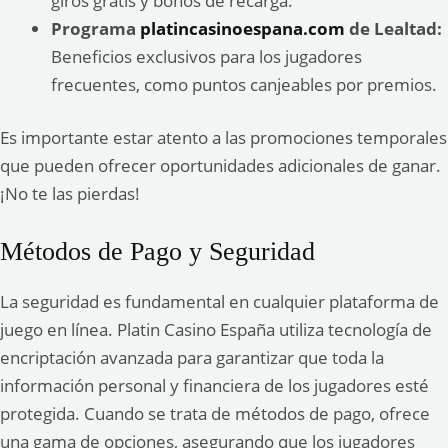
giros gratis y bonos de recarga.
Programa
platincasinoespana.com
de Lealtad:
Beneficios exclusivos para los jugadores
frecuentes, como puntos canjeables por premios.
Es importante estar atento a las promociones temporales
que pueden ofrecer oportunidades adicionales de ganar.
¡No te las pierdas!
Métodos de Pago y Seguridad
La seguridad es fundamental en cualquier plataforma de
juego en línea. Platin Casino España utiliza tecnología de
encriptación avanzada para garantizar que toda la
información personal y financiera de los jugadores esté
protegida. Cuando se trata de métodos de pago, ofrece
una gama de opciones, asegurando que los jugadores