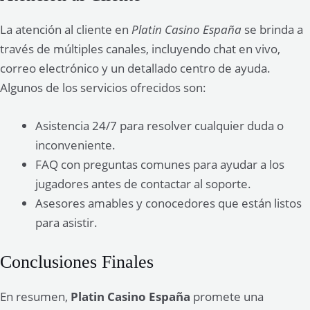
La atención al cliente en
Platin Casino España
se brinda a
través de múltiples canales, incluyendo chat en vivo,
correo electrónico y un detallado centro de ayuda.
Algunos de los servicios ofrecidos son:
Asistencia 24/7 para resolver cualquier duda o
inconveniente.
FAQ con preguntas comunes para ayudar a los
jugadores antes de contactar al soporte.
Asesores amables y conocedores que están listos
para asistir.
Conclusiones Finales
En resumen,
Platin Casino España
promete una