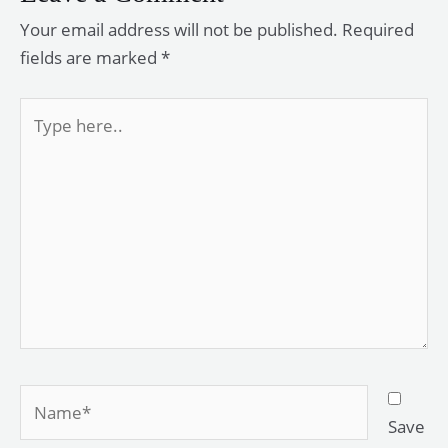
Your email address will not be published.
Required
fields are marked
*
Type
here..
Name*
Save