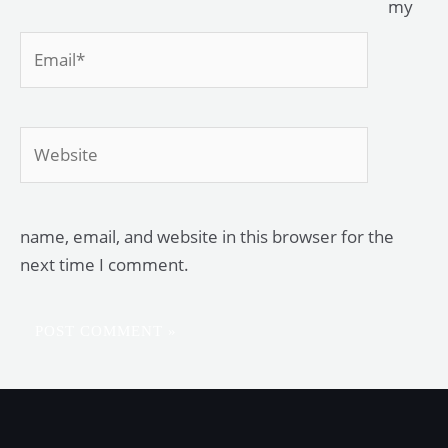
my
Email*
Website
name, email, and website in this browser for the
next time I comment.