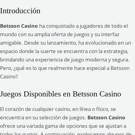
Introducción
Betsson Casino
ha conquistado a jugadores de todo el
mundo con su amplia oferta de juegos y su interfaz
amigable. Desde su lanzamiento, ha evolucionado en un
espacio donde la suerte se encuentra con la estrategia,
brindando una experiencia de juego moderna y segura.
Pero, ¿qué es lo que realmente hace especial a Betsson
Casino?
Juegos Disponibles en Betsson Casino
El corazón de cualquier casino, en línea o físico, se
encuentra en su selección de juegos.
Betsson Casino
ofrece una variada gama de opciones que se ajustan a
todos los gustos. A continuación, exploramos algunos de