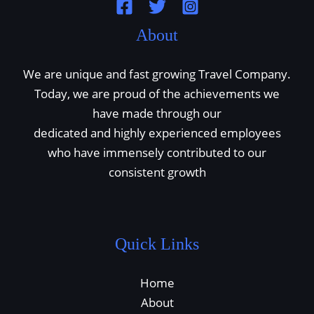
About
We are unique and fast growing Travel Company.
Today, we are proud of the achievements we
have made through our
dedicated and highly experienced employees
who have immensely contributed to our
consistent growth
Quick Links
Home
About