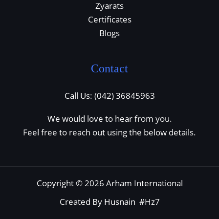
Zyarats
Certificates
Blogs
Contact
Call Us: (042) 36845963
We would love to hear from you.
Feel free to reach out using the below details.
Copyright © 2026 Arham International
Created By Husnain #Hz7