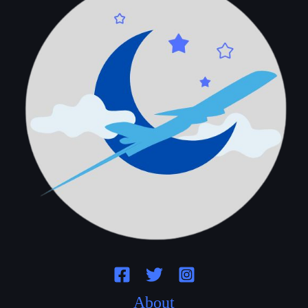
About