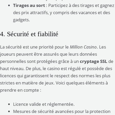
Tirages au sort
: Participez à des tirages et gagnez
des prix attractifs, y compris des vacances et des
gadgets.
4. Sécurité et fiabilité
La sécurité est une priorité pour le
Million Casino
. Les
joueurs peuvent être assurés que leurs données
personnelles sont protégées grâce à un
cryptage SSL
de
haut niveau. De plus, le casino est régulé et possède des
licences qui garantissent le respect des normes les plus
strictes en matière de jeux. Voici quelques éléments à
prendre en compte :
Licence valide et réglementée.
Mesures de sécurité avancées pour la protection