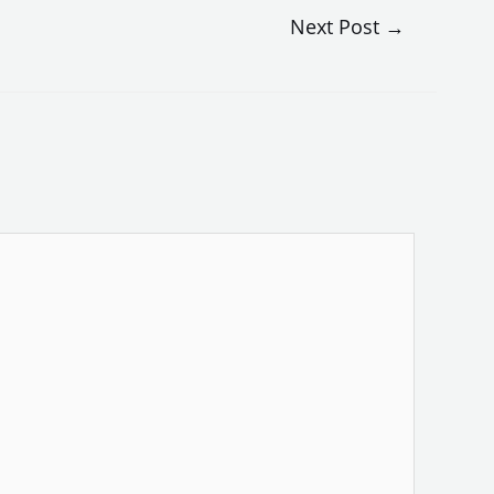
Next Post
→