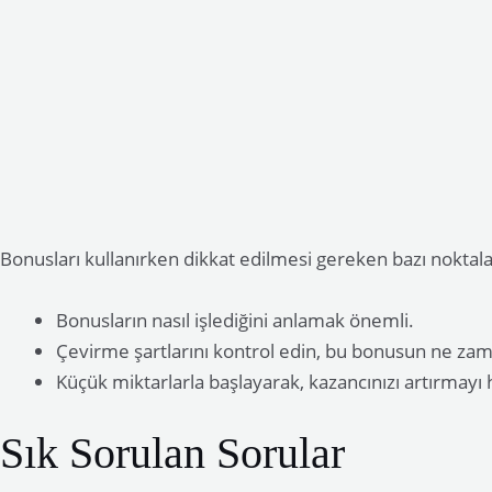
Bonusları kullanırken dikkat edilmesi gereken bazı noktala
Bonusların nasıl işlediğini anlamak önemli.
Çevirme şartlarını kontrol edin, bu bonusun ne zaman
Küçük miktarlarla başlayarak, kazancınızı artırmayı 
Sık Sorulan Sorular