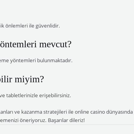
ik önlemleri ile güvenlidir.
yöntemleri mevcut?
 ödeme yöntemleri bulunmaktadır.
ilir miyim?
 tabletlerinizle erişebilirsiniz.
kanları ve kazanma stratejileri ile online casino dünyasın
emenizi öneriyoruz. Başarılar dileriz!