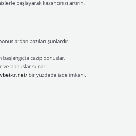
slerle başlayarak kazancınızı artırın.
bonuslardan bazıları şunlardır:
in başlangıçta cazip bonuslar.
ar ve bonuslar sunar.
/vbet-tr.net/
bir yüzdede iade imkanı.