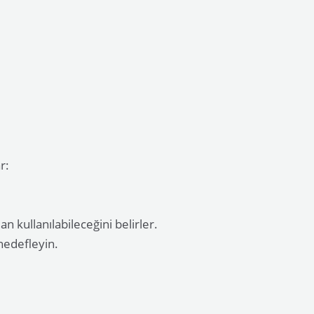
r:
 kullanılabileceğini belirler.
hedefleyin.