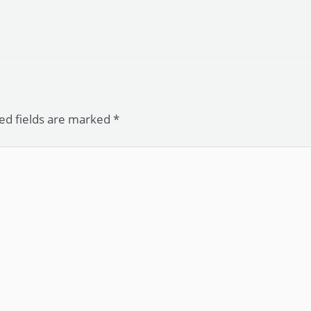
ed fields are marked
*