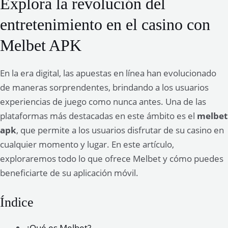
Explora la revolución del
entretenimiento en el casino con
Melbet APK
En la era digital, las apuestas en línea han evolucionado
de maneras sorprendentes, brindando a los usuarios
experiencias de juego como nunca antes. Una de las
plataformas más destacadas en este ámbito es el
melbet
apk
, que permite a los usuarios disfrutar de su casino en
cualquier momento y lugar. En este artículo,
exploraremos todo lo que ofrece Melbet y cómo puedes
beneficiarte de su aplicación móvil.
Índice
¿Qué es Melbet?