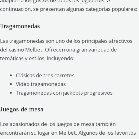
adaptan a los gustos de todos los jugadores. A
continuación, se presentan algunas categorías populares:
Tragamonedas
Las tragamonedas son uno de los principales atractivos
del casino Melbet. Ofrecen una gran variedad de
temáticas y estilos, incluyendo:
Clásicas de tres carretes
Video tragamonedas
Tragamonedas con jackpots progresivos
Juegos de mesa
Los apasionados de los juegos de mesa también
encontrarán su lugar en Melbet. Algunos de los favoritos