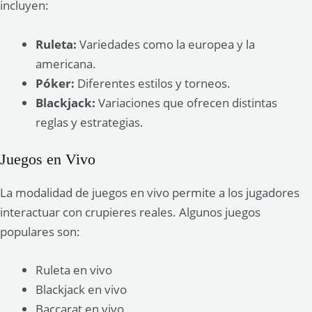
incluyen:
Ruleta:
Variedades como la europea y la
americana.
Póker:
Diferentes estilos y torneos.
Blackjack:
Variaciones que ofrecen distintas
reglas y estrategias.
Juegos en Vivo
La modalidad de juegos en vivo permite a los jugadores
interactuar con crupieres reales. Algunos juegos
populares son:
Ruleta en vivo
Blackjack en vivo
Baccarat en vivo