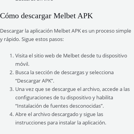
Cómo descargar Melbet APK
Descargar la aplicación Melbet APK es un proceso simple
y rápido. Sigue estos pasos:
Visita el sitio web de Melbet desde tu dispositivo
móvil.
Busca la sección de descargas y selecciona
“Descargar APK”.
Una vez que se descargue el archivo, accede a las
configuraciones de tu dispositivo y habilita
“Instalación de fuentes desconocidas”.
Abre el archivo descargado y sigue las
instrucciones para instalar la aplicación.