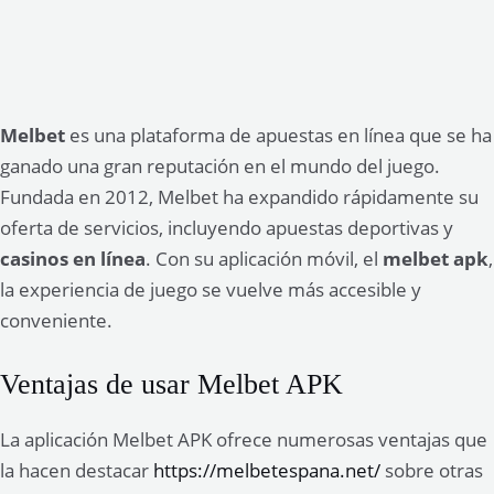
Melbet
es una plataforma de apuestas en línea que se ha
ganado una gran reputación en el mundo del juego.
Fundada en 2012, Melbet ha expandido rápidamente su
oferta de servicios, incluyendo apuestas deportivas y
casinos en línea
. Con su aplicación móvil, el
melbet apk
,
la experiencia de juego se vuelve más accesible y
conveniente.
Ventajas de usar Melbet APK
La aplicación Melbet APK ofrece numerosas ventajas que
la hacen destacar
https://melbetespana.net/
sobre otras