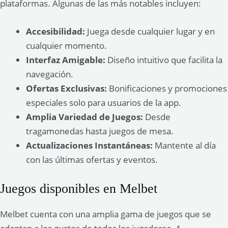
plataformas. Algunas de las más notables incluyen:
Accesibilidad:
Juega desde cualquier lugar y en
cualquier momento.
Interfaz Amigable:
Diseño intuitivo que facilita la
navegación.
Ofertas Exclusivas:
Bonificaciones y promociones
especiales solo para usuarios de la app.
Amplia Variedad de Juegos:
Desde
tragamonedas hasta juegos de mesa.
Actualizaciones Instantáneas:
Mantente al día
con las últimas ofertas y eventos.
Juegos disponibles en Melbet
Melbet cuenta con una amplia gama de juegos que se