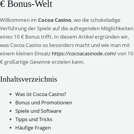
€ Bonus-Welt
Willkommen im
Cocoa Casino
, wo die schokoladige
Verführung der Spiele auf die aufregenden Möglichkeiten
eines 10 € Bonus trifft. In diesem Artikel ergründen wir,
was Cocoa Casino so besonders macht und wie man mit
einem kleinen Einsatz
https://cocoacasinode.com/
von 10
€ großartige Gewinne erzielen kann.
Inhaltsverzeichnis
Was ist Cocoa Casino?
Bonus und Promotionen
Spiele und Software
Tipps und Tricks
Häufige Fragen