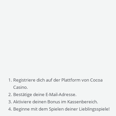
Registriere dich auf der Plattform von Cocoa
Casino.
Bestätige deine E-Mail-Adresse.
Aktiviere deinen Bonus im Kassenbereich.
Beginne mit dem Spielen deiner Lieblingsspiele!