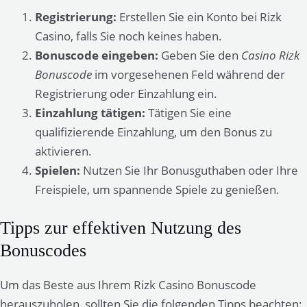
Registrierung:
Erstellen Sie ein Konto bei Rizk
Casino, falls Sie noch keines haben.
Bonuscode eingeben:
Geben Sie den
Casino Rizk
Bonuscode
im vorgesehenen Feld während der
Registrierung oder Einzahlung ein.
Einzahlung tätigen:
Tätigen Sie eine
qualifizierende Einzahlung, um den Bonus zu
aktivieren.
Spielen:
Nutzen Sie Ihr Bonusguthaben oder Ihre
Freispiele, um spannende Spiele zu genießen.
Tipps zur effektiven Nutzung des
Bonuscodes
Um das Beste aus Ihrem Rizk Casino Bonuscode
herauszuholen, sollten Sie die folgenden Tipps beachten: