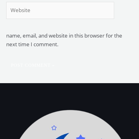
Website
name, email, and website in this browser for the
next time I comment.