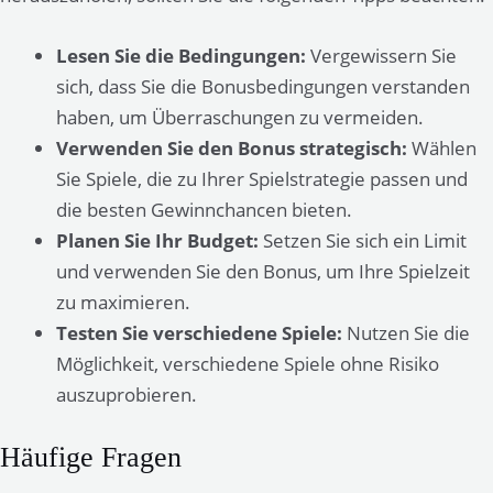
Lesen Sie die Bedingungen:
Vergewissern Sie
sich, dass Sie die Bonusbedingungen verstanden
haben, um Überraschungen zu vermeiden.
Verwenden Sie den Bonus strategisch:
Wählen
Sie Spiele, die zu Ihrer Spielstrategie passen und
die besten Gewinnchancen bieten.
Planen Sie Ihr Budget:
Setzen Sie sich ein Limit
und verwenden Sie den Bonus, um Ihre Spielzeit
zu maximieren.
Testen Sie verschiedene Spiele:
Nutzen Sie die
Möglichkeit, verschiedene Spiele ohne Risiko
auszuprobieren.
Häufige Fragen