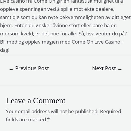
Live casino fra Come On gir en fantastisk mulighet til å
oppleve spenningen ved å spille mot ekte dealere,
samtidig som du kan nyte bekvemmeligheten av ditt eget
hjem. Enten du ønsker åvinne stort eller bare ha en
morsom kveld, er det noe for alle. Så, hva venter du på?
Bli med og opplev magien med Come On Live Casino i
dag!
Post
←
Previous Post
Next Post
→
navigation
Leave a Comment
Your email address will not be published.
Required
fields are marked
*