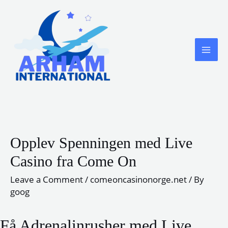
Skip
to
content
MA
ME
Opplev Spenningen med Live
Casino fra Come On
Leave a Comment
/
comeoncasinonorge.net
/ By
goog
Få Adrenalinrusher med Live