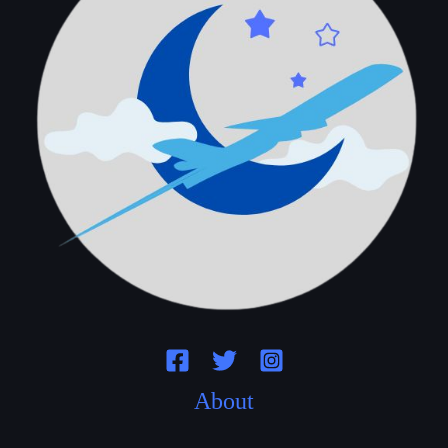
About