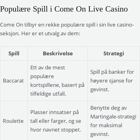
Populære Spill i Come On Live Casino
Come On tilbyr en rekke populære spill i sin live casino-
seksjon. Her er et utvalg av dem:
Spill
Beskrivelse
Strategi
Ett av de mest
Spill på banker for
populære
Baccarat
høyere sjanse for
kortspillene, basert på
gevinst.
tilfeldige utfall.
Benytte deg av
Plasser innsatser på
Martingale-strategi
Roulette
tall eller farger, og se
for maksimal
hvor navnet stoppet.
gevinst.