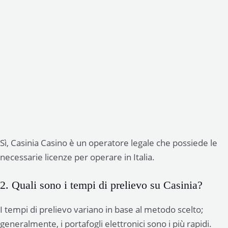
Sì, Casinia Casino è un operatore legale che possiede le
necessarie licenze per operare in Italia.
2. Quali sono i tempi di prelievo su Casinia?
I tempi di prelievo variano in base al metodo scelto;
generalmente, i portafogli elettronici sono i più rapidi.