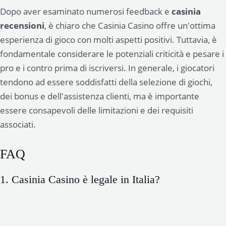
Dopo aver esaminato numerosi feedback e
casinia
recensioni
, è chiaro che Casinia Casino offre un'ottima
esperienza di gioco con molti aspetti positivi. Tuttavia, è
fondamentale considerare le potenziali criticità e pesare i
pro e i contro prima di iscriversi. In generale, i giocatori
tendono ad essere soddisfatti della selezione di giochi,
dei bonus e dell'assistenza clienti, ma è importante
essere consapevoli delle limitazioni e dei requisiti
associati.
FAQ
1. Casinia Casino è legale in Italia?