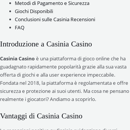
Metodi di Pagamento e Sicurezza
Giochi Disponibili
Conclusioni sulle Casinia Recensioni
FAQ
Introduzione a Casinia Casino
Casinia Casino
è una piattaforma di gioco online che ha
guadagnato rapidamente popolarità grazie alla sua vasta
offerta di giochi e alla user experience impeccabile.
Fondata nel 2018, la piattaforma è regolamentata e offre
sicurezza e protezione ai suoi utenti. Ma cosa ne pensano
realmente i giocatori? Andiamo a scoprirlo.
Vantaggi di Casinia Casino