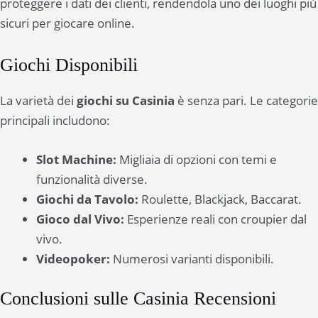
proteggere i dati dei clienti, rendendola uno dei luoghi più
sicuri per giocare online.
Giochi Disponibili
La varietà dei
giochi su Casinia
è senza pari. Le categorie
principali includono:
Slot Machine:
Migliaia di opzioni con temi e
funzionalità diverse.
Giochi da Tavolo:
Roulette, Blackjack, Baccarat.
Gioco dal Vivo:
Esperienze reali con croupier dal
vivo.
Videopoker:
Numerosi varianti disponibili.
Conclusioni sulle Casinia Recensioni