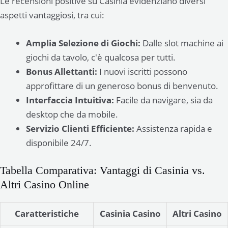
Le recensioni positive su Casinia evidenziano diversi
aspetti vantaggiosi, tra cui:
Amplia Selezione di Giochi:
Dalle slot machine ai
giochi da tavolo, c'è qualcosa per tutti.
Bonus Allettanti:
I nuovi iscritti possono
approfittare di un generoso bonus di benvenuto.
Interfaccia Intuitiva:
Facile da navigare, sia da
desktop che da mobile.
Servizio Clienti Efficiente:
Assistenza rapida e
disponibile 24/7.
Tabella Comparativa: Vantaggi di Casinia vs.
Altri Casino Online
Caratteristiche
Casinia Casino
Altri Casino