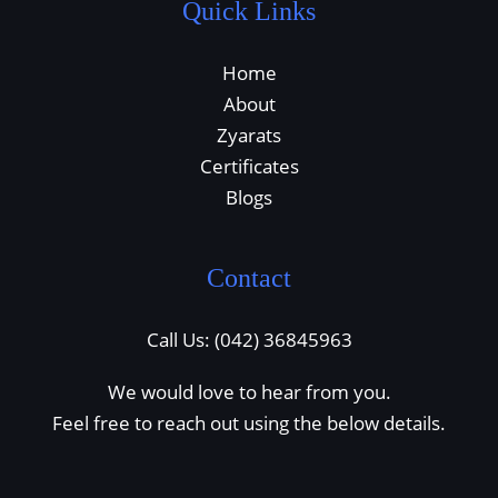
Quick Links
Home
About
Zyarats
Certificates
Blogs
Contact
Call Us: (042) 36845963
We would love to hear from you.
Feel free to reach out using the below details.