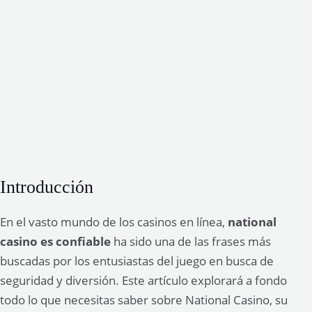
Introducción
En el vasto mundo de los casinos en línea,
national
casino es confiable
ha sido una de las frases más
buscadas por los entusiastas del juego en busca de
seguridad y diversión. Este artículo explorará a fondo
todo lo que necesitas saber sobre National Casino, su