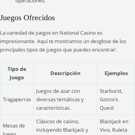
operaciones.
Juegos Ofrecidos
La variedad de juegos en National Casino es
impresionante. Aquí te mostramos un desglose de los
principales tipos de juegos que puedes encontrar:
Tipo de
Descripción
Ejemplos
Juego
Juegos de azar con
Starburst,
Tragaperras
diversas temáticas y
Gonzo’s
características.
Quest
Clásicos de casino,
Blackjack en
Mesas de
incluyendo Blackjack y
Vivo, Ruleta
Juego