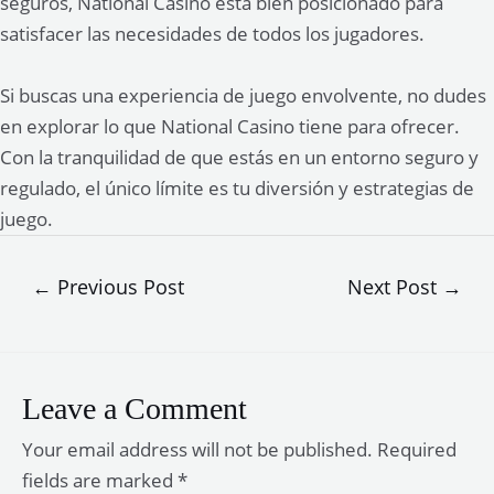
seguros, National Casino está bien posicionado para
satisfacer las necesidades de todos los jugadores.
Si buscas una experiencia de juego envolvente, no dudes
en explorar lo que National Casino tiene para ofrecer.
Con la tranquilidad de que estás en un entorno seguro y
regulado, el único límite es tu diversión y estrategias de
juego.
Post
←
Previous Post
Next Post
→
navigation
Leave a Comment
Your email address will not be published.
Required
fields are marked
*