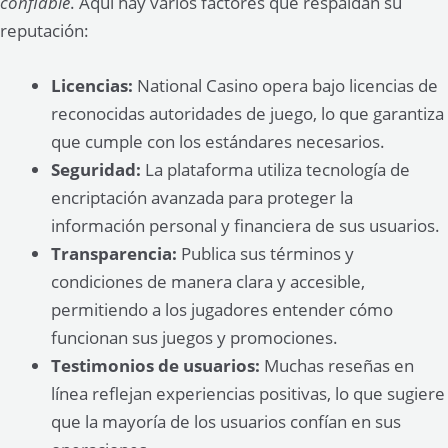
confiable
. Aquí hay varios factores que respaldan su
reputación:
Licencias:
National Casino opera bajo licencias de
reconocidas autoridades de juego, lo que garantiza
que cumple con los estándares necesarios.
Seguridad:
La plataforma utiliza tecnología de
encriptación avanzada para proteger la
información personal y financiera de sus usuarios.
Transparencia:
Publica sus términos y
condiciones de manera clara y accesible,
permitiendo a los jugadores entender cómo
funcionan sus juegos y promociones.
Testimonios de usuarios:
Muchas reseñas en
línea reflejan experiencias positivas, lo que sugiere
que la mayoría de los usuarios confían en sus