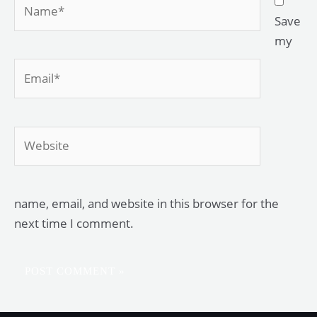
Name*
Save
my
Email*
Website
name, email, and website in this browser for the
next time I comment.