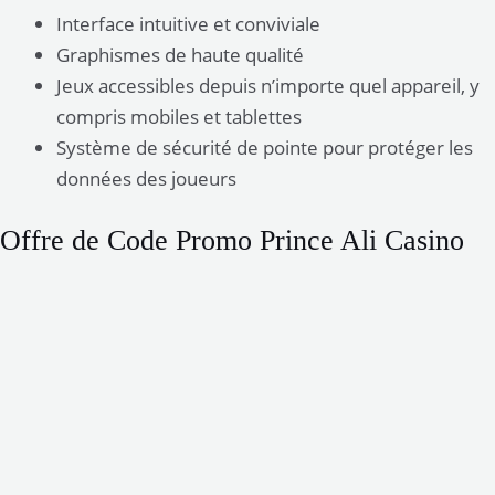
Interface intuitive et conviviale
Graphismes de haute qualité
Jeux accessibles depuis n’importe quel appareil, y
compris mobiles et tablettes
Système de sécurité de pointe pour protéger les
données des joueurs
Offre de Code Promo Prince Ali Casino