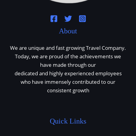
About
We are unique and fast growing Travel Company.
Today, we are proud of the achievements we
have made through our
dedicated and highly experienced employees
who have immensely contributed to our
consistent growth
Quick Links