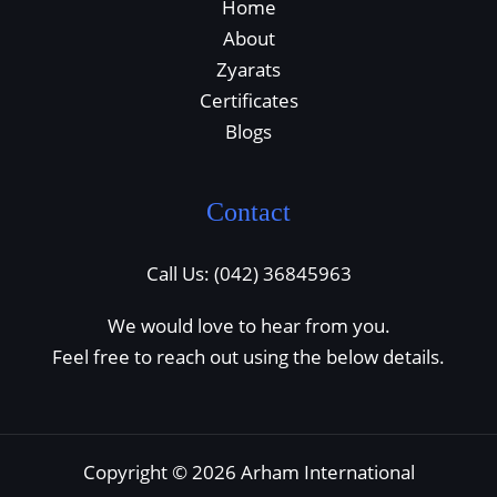
Home
About
Zyarats
Certificates
Blogs
Contact
Call Us: (042) 36845963
We would love to hear from you.
Feel free to reach out using the below details.
Copyright © 2026 Arham International