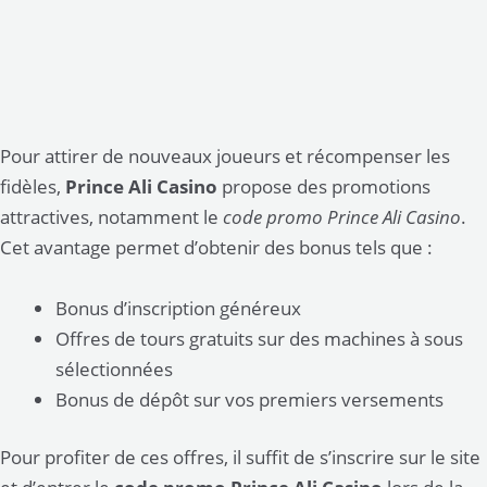
Pour attirer de nouveaux joueurs et récompenser les
fidèles,
Prince Ali Casino
propose des promotions
attractives, notamment le
code promo Prince Ali Casino
.
Cet avantage permet d’obtenir des bonus tels que :
Bonus d’inscription généreux
Offres de tours gratuits sur des machines à sous
sélectionnées
Bonus de dépôt sur vos premiers versements
Pour profiter de ces offres, il suffit de s’inscrire sur le site