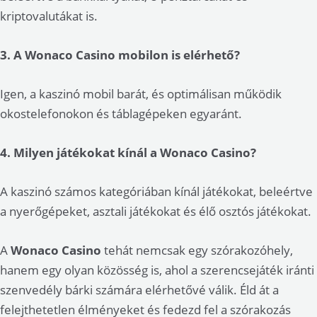
kriptovalutákat is.
3. A Wonaco Casino mobilon is elérhető?
Igen, a kaszinó mobil barát, és optimálisan működik
okostelefonokon és táblagépeken egyaránt.
4. Milyen játékokat kínál a Wonaco Casino?
A kaszinó számos kategóriában kínál játékokat, beleértve
a nyerőgépeket, asztali játékokat és élő osztós játékokat.
A
Wonaco Casino
tehát nemcsak egy szórakozóhely,
hanem egy olyan közösség is, ahol a szerencsejáték iránti
szenvedély bárki számára elérhetővé válik. Éld át a
felejthetetlen élményeket és fedezd fel a szórakozás