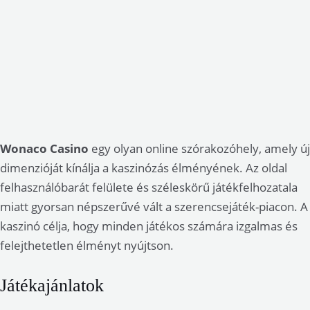
Wonaco Casino
egy olyan online szórakozóhely, amely új
dimenzióját kínálja a kaszinózás élményének. Az oldal
felhasználóbarát felülete és széleskörű játékfelhozatala
miatt gyorsan népszerűvé vált a szerencsejáték-piacon. A
kaszinó célja, hogy minden játékos számára izgalmas és
felejthetetlen élményt nyújtson.
Játékajánlatok