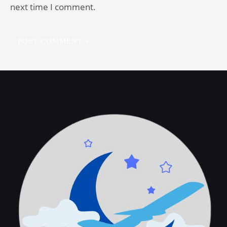
next time I comment.