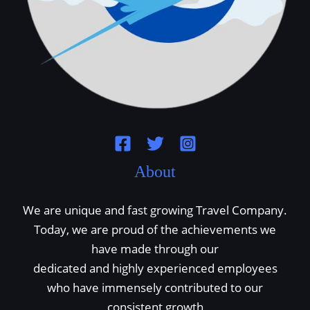
About
We are unique and fast growing Travel Company.
Today, we are proud of the achievements we
have made through our
dedicated and highly experienced employees
who have immensely contributed to our
consistent growth