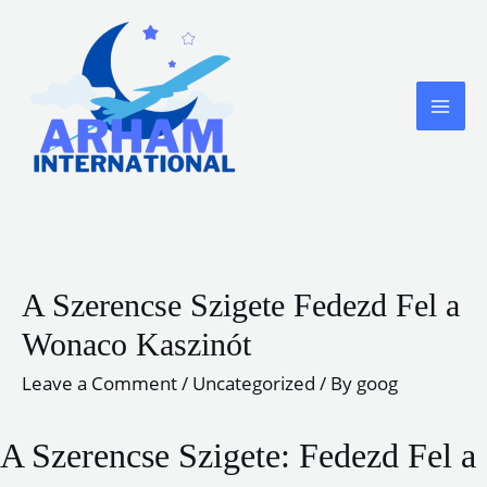
Skip
to
content
MA
ME
A Szerencse Szigete Fedezd Fel a
Wonaco Kaszinót
Leave a Comment
/
Uncategorized
/ By
goog
A Szerencse Szigete: Fedezd Fel a