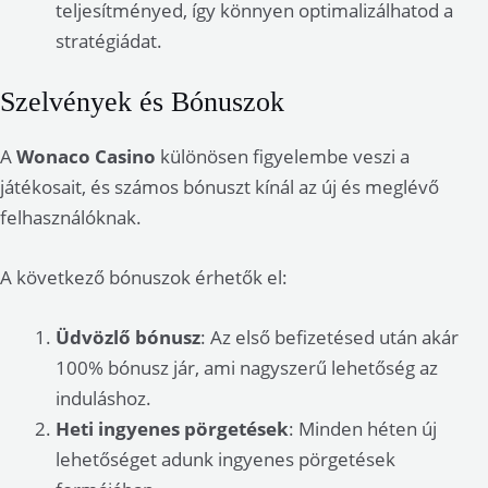
teljesítményed, így könnyen optimalizálhatod a
stratégiádat.
Szelvények és Bónuszok
A
Wonaco Casino
különösen figyelembe veszi a
játékosait, és számos bónuszt kínál az új és meglévő
felhasználóknak.
A következő bónuszok érhetők el:
Üdvözlő bónusz
: Az első befizetésed után akár
100% bónusz jár, ami nagyszerű lehetőség az
induláshoz.
Heti ingyenes pörgetések
: Minden héten új
lehetőséget adunk ingyenes pörgetések