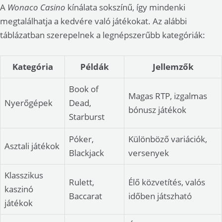
A
Wonaco Casino
kínálata sokszínű, így mindenki
megtalálhatja a kedvére való játékokat. Az alábbi
táblázatban szerepelnek a legnépszerűbb kategóriák:
Kategória
Példák
Jellemzők
Book of
Magas RTP, izgalmas
Nyerőgépek
Dead,
bónusz játékok
Starburst
Póker,
Különböző variációk,
Asztali játékok
Blackjack
versenyek
Klasszikus
Rulett,
Élő közvetítés, valós
kaszinó
Baccarat
időben játszható
játékok