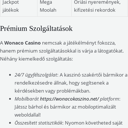
Jackpot
Mega
Óriási nyeremények,
játékok
Moolah
kifizetési rekordok
Prémium Szolgáltatások
A
Wonaco Casino
nemcsak a játékélményt fokozza,
hanem prémium szolgáltatásokkal is várja a látogatókat.
Néhány kiemelkedő szolgáltatás:
24/7 ügyfélszolgálat
: A kaszinó szakértői bármikor a
rendelkezésedre állnak, hogy segítsenek a
kérdésekben vagy problémákban.
Mobilbarát
https://wonacokaszino.net/
platform
:
Játssz bárhol és bármikor az mobiloptimalizált
weboldallal!
Összesített statisztikák
: Nyomon követheted saját