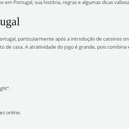
ko
em Portugal, sua história, regras e algumas dicas valio
tugal
tugal, particularmente após a introdução de cassinos onl
nforto de casa. A atratividade do jogo é grande, pois com
ght”.
s online.