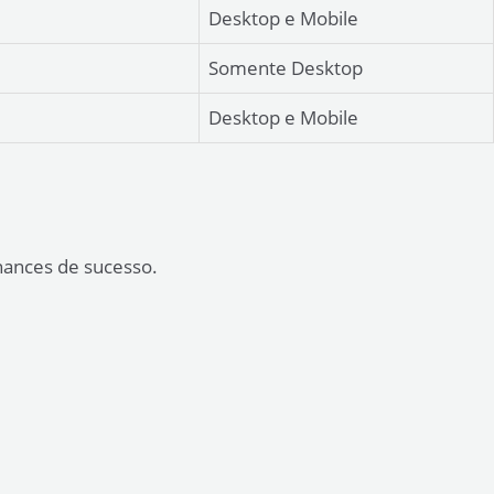
Desktop e Mobile
Somente Desktop
Desktop e Mobile
hances de sucesso.