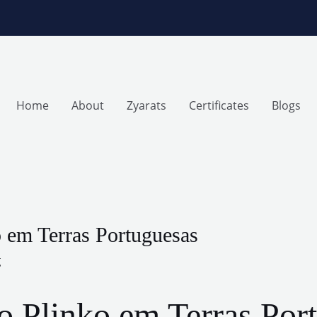
Home
About
Zyarats
Certificates
Blogs
 em Terras Portuguesas
g
o Plinko em Terras Por