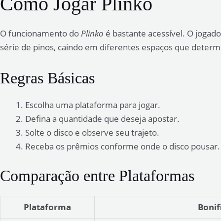
Como Jogar Plinko
O funcionamento do
Plinko
é bastante acessível. O jogad
série de pinos, caindo em diferentes espaços que deter
Regras Básicas
Escolha uma plataforma para jogar.
Defina a quantidade que deseja apostar.
Solte o disco e observe seu trajeto.
Receba os prêmios conforme onde o disco pousar.
Comparação entre Plataformas
Plataforma
Bonif