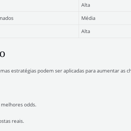
Alta
onados
Média
Alta
ko
mas estratégias podem ser aplicadas para aumentar as c
s melhores odds.
stas reais.