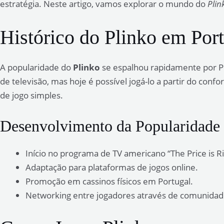
estratégia. Neste artigo, vamos explorar o mundo do
Plin
Histórico do Plinko em Por
A popularidade do
Plinko
se espalhou rapidamente por Por
de televisão, mas hoje é possível jogá-lo a partir do co
de jogo simples.
Desenvolvimento da Popularidade
Início no programa de TV americano “The Price is Ri
Adaptação para plataformas de jogos online.
Promoção em cassinos físicos em Portugal.
Networking entre jogadores através de comunidade