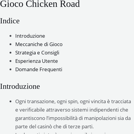
Gioco Chicken Road
Indice
Introduzione
Meccaniche di Gioco
Strategia e Consigli
Esperienza Utente
Domande Frequenti
Introduzione
Ogni transazione, ogni spin, ogni vincita è tracciata
e verificabile attraverso sistemi indipendenti che
garantiscono l’impossibilità di manipolazioni sia da
parte del casinò che di terze parti.