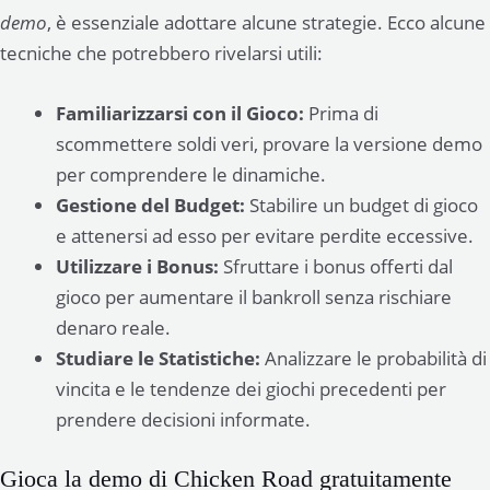
demo
, è essenziale adottare alcune strategie. Ecco alcune
tecniche che potrebbero rivelarsi utili:
Familiarizzarsi con il Gioco:
Prima di
scommettere soldi veri, provare la versione demo
per comprendere le dinamiche.
Gestione del Budget:
Stabilire un budget di gioco
e attenersi ad esso per evitare perdite eccessive.
Utilizzare i Bonus:
Sfruttare i bonus offerti dal
gioco per aumentare il bankroll senza rischiare
denaro reale.
Studiare le Statistiche:
Analizzare le probabilità di
vincita e le tendenze dei giochi precedenti per
prendere decisioni informate.
Gioca la demo di Chicken Road gratuitamente