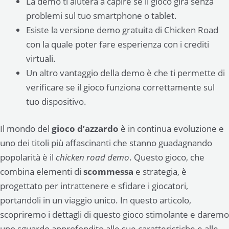
La demo ti aiuterà a capire se il gioco gira senza
problemi sul tuo smartphone o tablet.
Esiste la versione demo gratuita di Chicken Road
con la quale poter fare esperienza con i crediti
virtuali.
Un altro vantaggio della demo è che ti permette di
verificare se il gioco funziona correttamente sul
tuo dispositivo.
Il mondo del
gioco d’azzardo
è in continua evoluzione e
uno dei titoli più affascinanti che stanno guadagnando
popolarità è il
chicken road demo
. Questo gioco, che
combina elementi di
scommessa
e strategia, è
progettato per intrattenere e sfidare i giocatori,
portandoli in un viaggio unico. In questo articolo,
scopriremo i dettagli di questo gioco stimolante e daremo
uno sguardo approfondito alle sue caratteristiche e alle