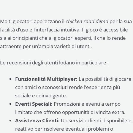
Molti giocatori apprezzano il
chicken road demo
per la sua
facilità d’uso e l’interfaccia intuitiva. Il gioco è accessibile
sia ai principianti che ai giocatori esperti, il che lo rende
attraente per un’ampia varietà di utenti.
Le recensioni degli utenti lodano in particolare:
Funzionalità Multiplayer:
La possibilità di giocare
con amici o sconosciuti rende l’esperienza più
sociale e coinvolgente.
Eventi Speciali:
Promozioni e eventi a tempo
limitato che offrono opportunità di vincita extra.
Assistenza Clienti:
Un servizio clienti disponibile e
reattivo per risolvere eventuali problemi o