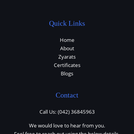
Quick Links
Home
About
Zyarats
Certificates
Blogs
Contact
Call Us: (042) 36845963
We would love to hear from you.
Feel free to reach out using the below details.