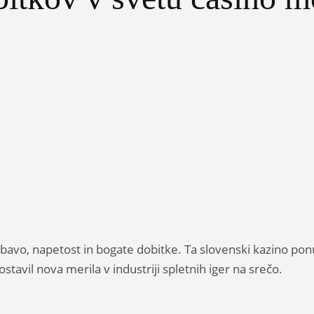
avo, napetost in bogate dobitke. Ta slovenski kazino ponuja
tavil nova merila v industriji spletnih iger na srečo.