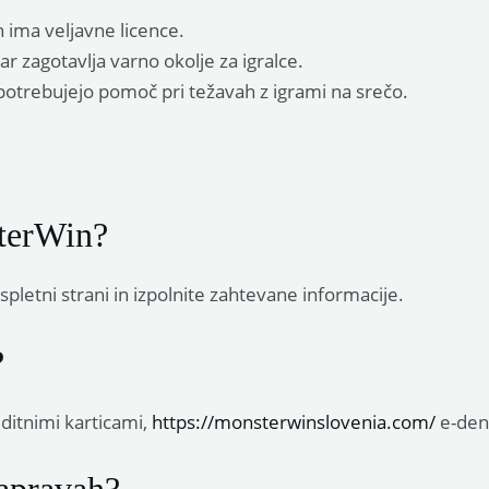
n ima veljavne licence.
ar zagotavlja varno okolje za igralce.
potrebujejo pomoč pri težavah z igrami na srečo.
sterWin?
pletni strani in izpolnite zahtevane informacije.
?
ditnimi karticami,
https://monsterwinslovenia.com/
e-dena
napravah?