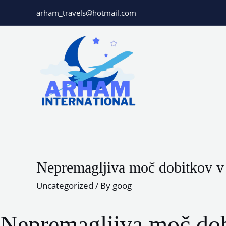
Skip
arham_travels@hotmail.com
to
content
Nepremagljiva moč dobitkov v
Uncategorized
/ By
goog
Nepremagljiva moč dob