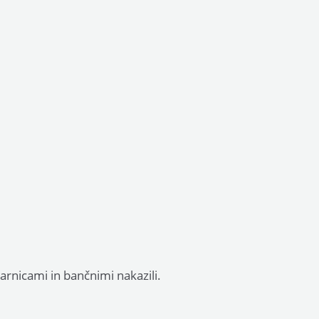
rnicami in bančnimi nakazili.