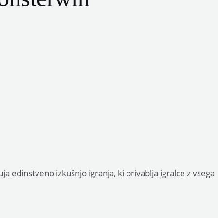
 edinstveno izkušnjo igranja, ki privablja igralce z vsega