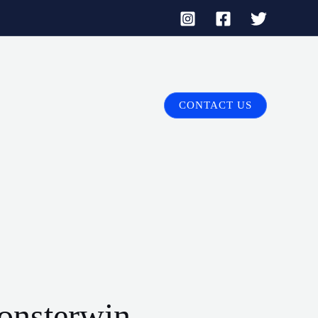
CONTACT US
onsterwin