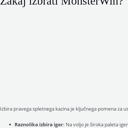
Zakaj izbrati MonsterWin?
Izbira pravega spletnega kazina je ključnega pomena za u
Raznolika izbira iger
: Na voljo je široka paleta ig