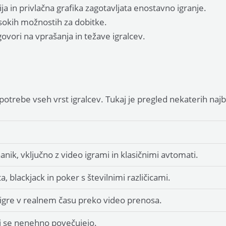
cija in privlačna grafika zagotavljata enostavno igranje.
visokih možnostih za dobitke.
dgovori na vprašanja in težave igralcev.
 potrebe vseh vrst igralcev. Tukaj je pregled nekaterih najbol
anik, vključno z video igrami in klasičnimi avtomati.
a, blackjack in poker s številnimi različicami.
jo igre v realnem času preko video prenosa.
 ki se nenehno povečujejo.