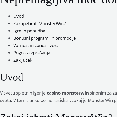
Uvod
Zakaj izbrati MonsterWin?
Igre in ponudba
Bonusni programi in promocije
Varnost in zanesljivost
Pogosta vprašanja
Zaključek
Uvod
V svetu spletnih iger je
casino monsterwin
sinonim za zab
sveta. V tem članku bomo raziskali, zakaj je MonsterWin pos