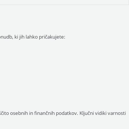
nudb, ki jih lahko pričakujete:
to osebnih in finančnih podatkov. Ključni vidiki varnosti