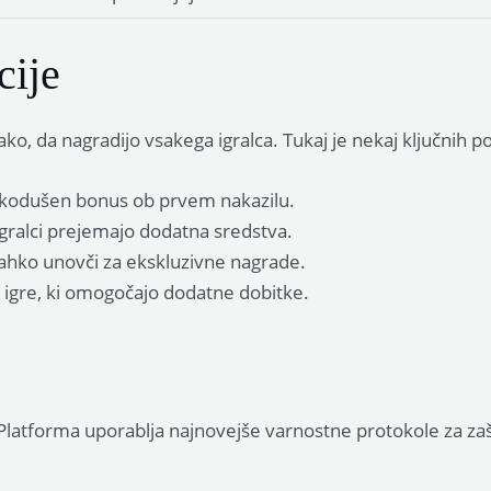
cije
o, da nagradijo vsakega igralca. Tukaj je nekaj ključnih po
likodušen bonus ob prvem nakazilu.
igralci prejemajo dodatna sredstva.
h lahko unovči za ekskluzivne nagrade.
igre, ki omogočajo dodatne dobitke.
latforma uporablja najnovejše varnostne protokole za zašči