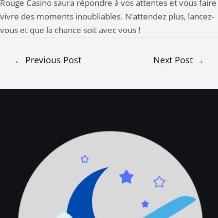
Rouge Casino saura répondre à vos attentes et vous faire
vivre des moments inoubliables. N’attendez plus, lancez-
vous et que la chance soit avec vous !
Post
←
Previous Post
Next Post
→
navigation