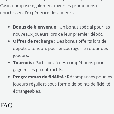
Casino propose également diverses promotions qui
enrichissent l’expérience des joueurs :
Bonus de bienvenue :
Un bonus spécial pour les
nouveaux joueurs lors de leur premier dépôt.
Offres de recharge :
Des bonus offerts lors de
dépôts ultérieurs pour encourager le retour des
joueurs.
Tournois :
Participez à des compétitions pour
gagner des prix attractifs.
Programmes de fidélité :
Récompenses pour les
joueurs réguliers sous forme de points de fidélité
échangeables.
FAQ