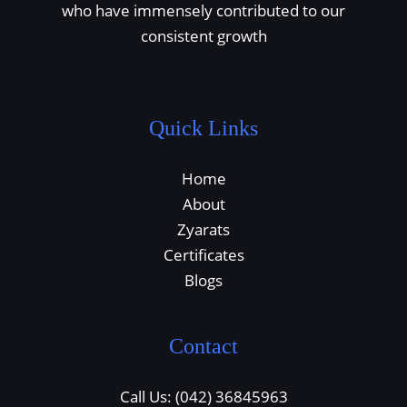
who have immensely contributed to our
consistent growth
Quick Links
Home
About
Zyarats
Certificates
Blogs
Contact
Call Us: (042) 36845963