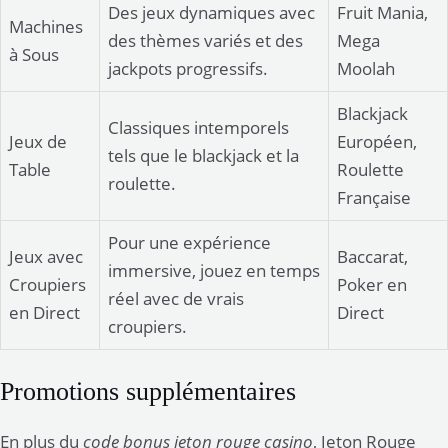
Des jeux dynamiques avec
Fruit Mania,
Machines
des thèmes variés et des
Mega
à Sous
jackpots progressifs.
Moolah
Blackjack
Classiques intemporels
Jeux de
Européen,
tels que le blackjack et la
Table
Roulette
roulette.
Française
Pour une expérience
Jeux avec
Baccarat,
immersive, jouez en temps
Croupiers
Poker en
réel avec de vrais
en Direct
Direct
croupiers.
Promotions supplémentaires
En plus du
code bonus jeton rouge casino
, Jeton Rouge