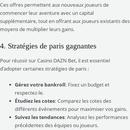
Ces offres permettent aux nouveaux joueurs de
commencer leur aventure avec un capital
supplémentaire, tout en offrant aux joueurs existants des
moyens de multiplier leurs gains.
4. Stratégies de paris gagnantes
Pour réussir sur Casino DAZN Bet, il est essentiel
d’adopter certaines stratégies de paris :
Gérez votre bankroll
: Fixez un budget et
respectez-le.
Étudiez les cotes
: Comparez les cotes des
différents événements pour maximiser vos gains.
Suivez les tendances
: Analysez les performances
précédentes des équipes ou joueurs.