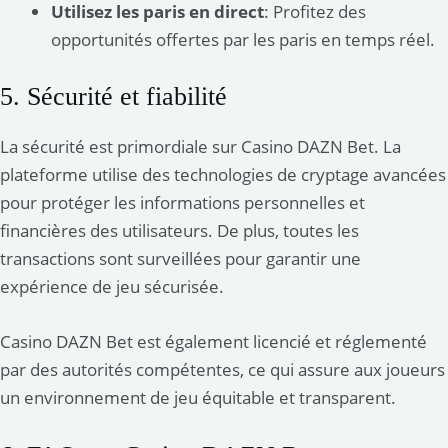
Utilisez les paris en direct
: Profitez des
opportunités offertes par les paris en temps réel.
5. Sécurité et fiabilité
La sécurité est primordiale sur Casino DAZN Bet. La
plateforme utilise des technologies de cryptage avancées
pour protéger les informations personnelles et
financières des utilisateurs. De plus, toutes les
transactions sont surveillées pour garantir une
expérience de jeu sécurisée.
Casino DAZN Bet est également licencié et réglementé
par des autorités compétentes, ce qui assure aux joueurs
un environnement de jeu équitable et transparent.