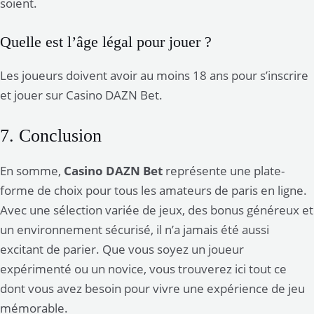
soient.
Quelle est l’âge légal pour jouer ?
Les joueurs doivent avoir au moins 18 ans pour s’inscrire
et jouer sur Casino DAZN Bet.
7. Conclusion
En somme,
Casino DAZN Bet
représente une plate-
forme de choix pour tous les amateurs de paris en ligne.
Avec une sélection variée de jeux, des bonus généreux et
un environnement sécurisé, il n’a jamais été aussi
excitant de parier. Que vous soyez un joueur
expérimenté ou un novice, vous trouverez ici tout ce
dont vous avez besoin pour vivre une expérience de jeu
mémorable.