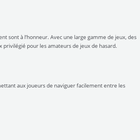
ement sont à l’honneur. Avec une large gamme de jeux, des
 privilégié pour les amateurs de jeux de hasard.
ermettant aux joueurs de naviguer facilement entre les