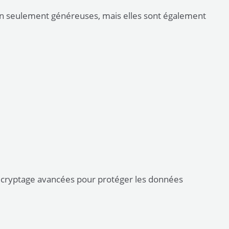
non seulement généreuses, mais elles sont également
e cryptage avancées pour protéger les données