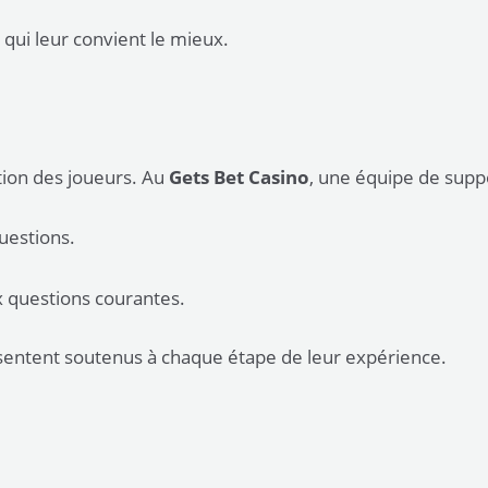
 qui leur convient le mieux.
ction des joueurs. Au
Gets Bet Casino
, une équipe de suppo
uestions.
 questions courantes.
e sentent soutenus à chaque étape de leur expérience.