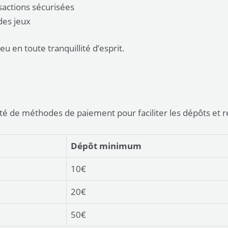
nsactions sécurisées
 des jeux
u en toute tranquillité d’esprit.
té de méthodes de paiement pour faciliter les dépôts et re
Dépôt minimum
10€
20€
50€