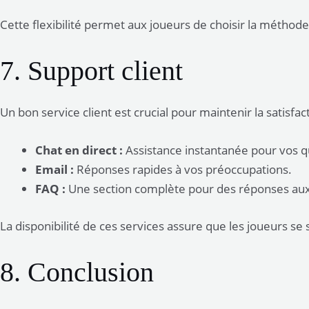
Cette flexibilité permet aux joueurs de choisir la méthode
7. Support client
Un bon service client est crucial pour maintenir la satisfa
Chat en direct :
Assistance instantanée pour vos q
Email :
Réponses rapides à vos préoccupations.
FAQ :
Une section complète pour des réponses aux
La disponibilité de ces services assure que les joueurs s
8. Conclusion