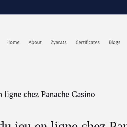
Home
About
Zyarats
Certificates
Blogs
n ligne chez Panache Casino
du jeu en ligne chez P