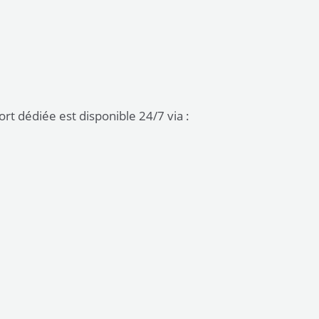
rt dédiée est disponible 24/7 via :