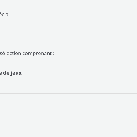
cial.
sélection comprenant :
 de jeux