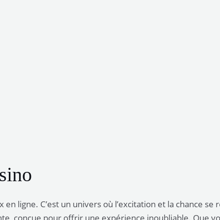
sino
en ligne. C’est un univers où l’excitation et la chance se 
te, conçue pour offrir une expérience inoubliable. Que v