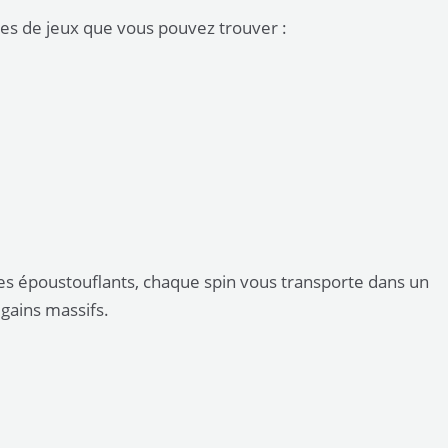
ypes de jeux que vous pouvez trouver :
es époustouflants, chaque spin vous transporte dans un
 gains massifs.