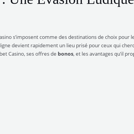
asino s’imposent comme des destinations de choix pour le
ligne devient rapidement un lieu prisé pour ceux qui cherc
rbet Casino, ses offres de
bonos
, et les avantages qu’il pr