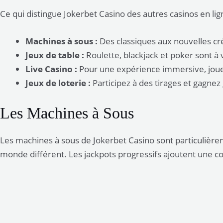
Ce qui distingue Jokerbet Casino des autres casinos en lig
Machines à sous :
Des classiques aux nouvelles créa
Jeux de table :
Roulette, blackjack et poker sont à 
Live Casino :
Pour une expérience immersive, jouez
Jeux de loterie :
Participez à des tirages et gagnez 
Les Machines à Sous
Les machines à sous de Jokerbet Casino sont particulièr
monde différent. Les jackpots progressifs ajoutent une cou