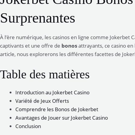
Surprenantes
À l’ère numérique, les casinos en ligne comme Jokerbet C
captivants et une offre de
bonos
attrayants, ce casino en 
article, nous explorerons les différentes facettes de Joke
Table des matières
Introduction au Jokerbet Casino
Variété de Jeux Offerts
Comprendre les Bonos de Jokerbet
Avantages de Jouer sur Jokerbet Casino
Conclusion