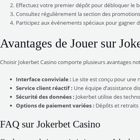
Effectuez votre premier dépôt pour débloquer le 
Consultez régulièrement la section des promotions
Participez aux événements spéciaux pour gagner 
Avantages de Jouer sur Jok
Choisir Jokerbet Casino comporte plusieurs avantages not
Interface conviviale :
Le site est conçu pour une nav
Service client réactif :
Une équipe d’assistance di
Sécurité des données :
Jokerbet utilise des techn
Options de paiement variées :
Dépôts et retrait
FAQ sur Jokerbet Casino