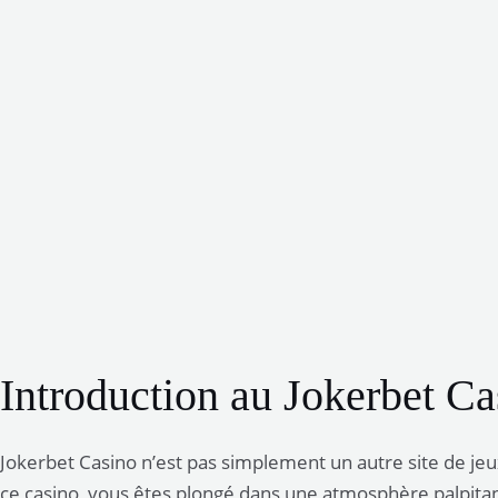
Introduction au Jokerbet Ca
Jokerbet Casino n’est pas simplement un autre site de jeux 
ce casino, vous êtes plongé dans une atmosphère palpitan