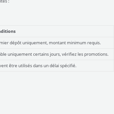
tes :
ditions
mier dépôt uniquement, montant minimum requis.
able uniquement certains jours, vérifiez les promotions.
ent être utilisés dans un délai spécifié.