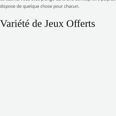
dispose de quelque chose pour chacun.
Variété de Jeux Offerts