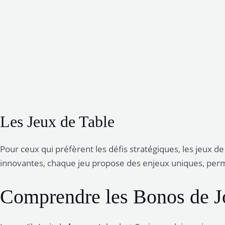
Les Jeux de Table
Pour ceux qui préfèrent les défis stratégiques, les jeux d
innovantes, chaque jeu propose des enjeux uniques, perm
Comprendre les Bonos de J