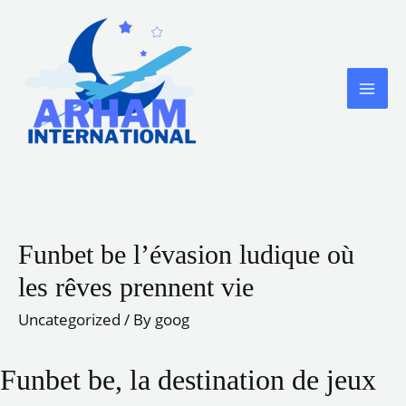
Skip
to
content
MA
ME
Funbet be l’évasion ludique où
les rêves prennent vie
Uncategorized
/ By
goog
Funbet be, la destination de jeux