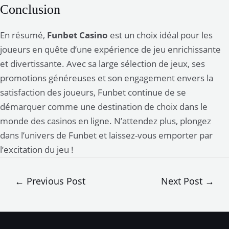
Conclusion
En résumé,
Funbet Casino
est un choix idéal pour les
joueurs en quête d’une expérience de jeu enrichissante
et divertissante. Avec sa large sélection de jeux, ses
promotions généreuses et son engagement envers la
satisfaction des joueurs, Funbet continue de se
démarquer comme une destination de choix dans le
monde des casinos en ligne. N’attendez plus, plongez
dans l’univers de Funbet et laissez-vous emporter par
l’excitation du jeu !
Post
←
Previous Post
Next Post
→
navigation