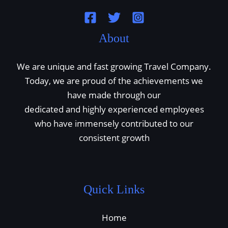
About
We are unique and fast growing Travel Company.
Today, we are proud of the achievements we
have made through our
dedicated and highly experienced employees
who have immensely contributed to our
consistent growth
Quick Links
Home