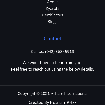
About
Zyarats
Certificates
Blogs
Contact
Call Us: (042) 36845963
We would love to hear from you.
Feel free to reach out using the below details.
Copyright © 2026 Arham International
Created By Husnain #Hz7