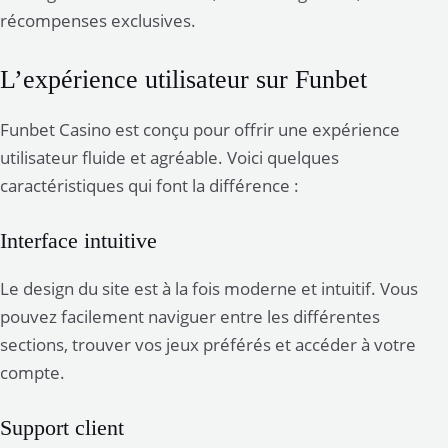
récompenses exclusives.
L’expérience utilisateur sur Funbet
Funbet Casino est conçu pour offrir une expérience
utilisateur fluide et agréable. Voici quelques
caractéristiques qui font la différence :
Interface intuitive
Le design du site est à la fois moderne et intuitif. Vous
pouvez facilement naviguer entre les différentes
sections, trouver vos jeux préférés et accéder à votre
compte.
Support client