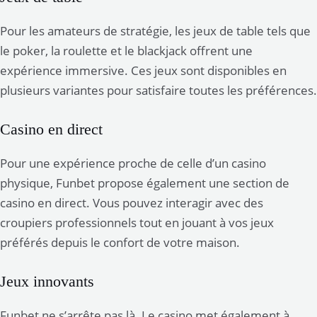
Pour les amateurs de stratégie, les jeux de table tels que
le poker, la roulette et le blackjack offrent une
expérience immersive. Ces jeux sont disponibles en
plusieurs variantes pour satisfaire toutes les préférences.
Casino en direct
Pour une expérience proche de celle d’un casino
physique, Funbet propose également une section de
casino en direct. Vous pouvez interagir avec des
croupiers professionnels tout en jouant à vos jeux
préférés depuis le confort de votre maison.
Jeux innovants
Funbet ne s’arrête pas là. Le casino met également à