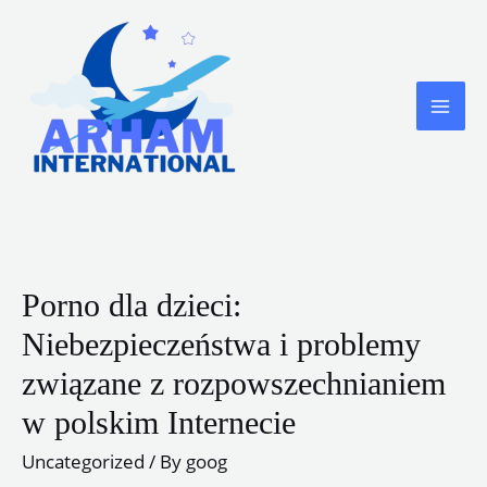
Skip
to
content
MA
ME
Porno dla dzieci:
Niebezpieczeństwa i problemy
związane z rozpowszechnianiem
w polskim Internecie
Uncategorized
/ By
goog