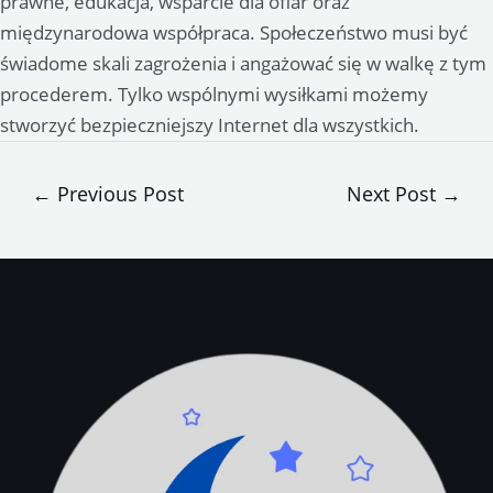
prawne, edukacja, wsparcie dla ofiar oraz
międzynarodowa współpraca. Społeczeństwo musi być
świadome skali zagrożenia i angażować się w walkę z tym
procederem. Tylko wspólnymi wysiłkami możemy
stworzyć bezpieczniejszy Internet dla wszystkich.
Post
←
Previous Post
Next Post
→
navigation