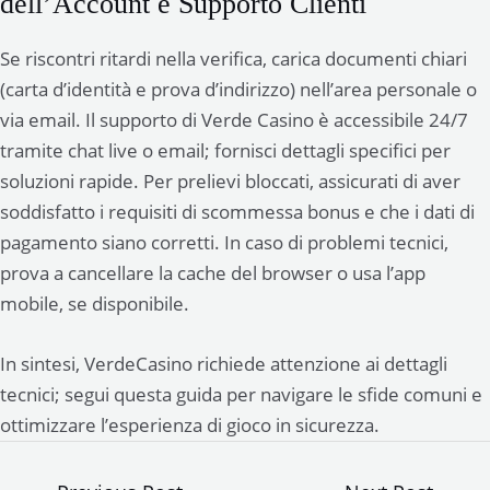
dell’Account e Supporto Clienti
Se riscontri ritardi nella verifica, carica documenti chiari
(carta d’identità e prova d’indirizzo) nell’area personale o
via email. Il supporto di Verde Casino è accessibile 24/7
tramite chat live o email; fornisci dettagli specifici per
soluzioni rapide. Per prelievi bloccati, assicurati di aver
soddisfatto i requisiti di scommessa bonus e che i dati di
pagamento siano corretti. In caso di problemi tecnici,
prova a cancellare la cache del browser o usa l’app
mobile, se disponibile.
In sintesi, VerdeCasino richiede attenzione ai dettagli
tecnici; segui questa guida per navigare le sfide comuni e
ottimizzare l’esperienza di gioco in sicurezza.
Post