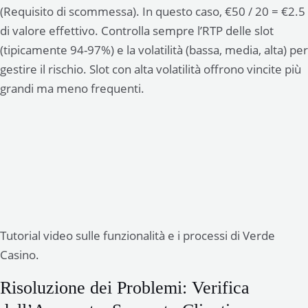
(Requisito di scommessa). In questo caso, €50 / 20 = €2.5
di valore effettivo. Controlla sempre l’RTP delle slot
(tipicamente 94-97%) e la volatilità (bassa, media, alta) per
gestire il rischio. Slot con alta volatilità offrono vincite più
grandi ma meno frequenti.
Tutorial video sulle funzionalità e i processi di Verde
Casino.
Risoluzione dei Problemi: Verifica